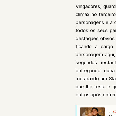
Vingadores, guard
clímax no terceir
personagens e a c
todos os seus pe
destaques óbvios 
ficando a cargo
personagem aqui, 
segundos resta
entregando outr
mostrando um Star
que lhe resta e q
outros após enfre
C