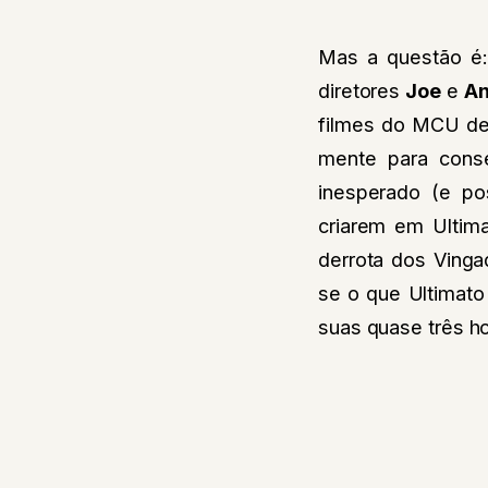
Mas a questão é:
diretores
Joe
e
An
filmes do MCU de
mente para conse
inesperado (e po
criarem em Ultim
derrota dos Vinga
se o que Ultimato
suas quase três h