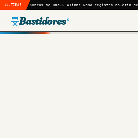
ize: Sombras de Uma…
ÚLTIMAS
Alinne Rosa registra boletim de ocorrê
Bastidores
®