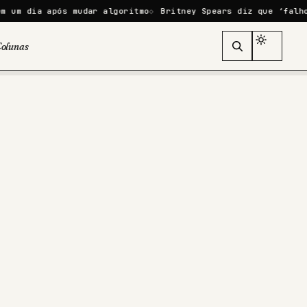
a após mudar algoritmo
Britney Spears diz que ‘falhou como 
olunas