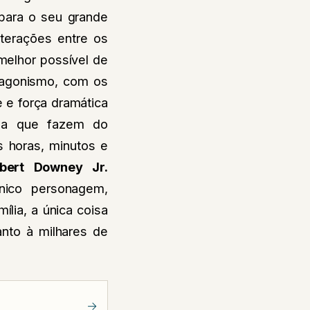
 para o seu grande
nterações entre os
melhor possível de
tagonismo, com os
 e força dramática
ida que fazem do
s horas, minutos e
bert Downey Jr.
nico personagem,
lia, a única coisa
anto à milhares de
→