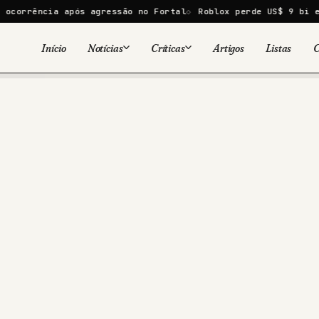
ncia após agressão no Fortal
Roblox perde US$ 9 bi em um di
Início
Notícias
Críticas
Artigos
Listas
C
Viral
Cinema
Cinema
Games
Séries
TV
Games
Quadrinhos
Quadrinhos
Livros
Famosos
Livros
Tecnologia