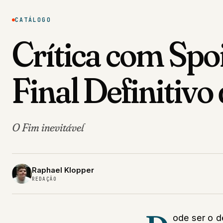
CATÁLOGO
Crítica com Spoi
Final Definitiv
O Fim inevitável
Raphael Klopper
REDAÇÃO
ode ser o d