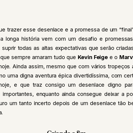
ue trazer esse desenlace e a promessa de um “final
a longa história vem com um desafio e promessas
suprir todas as altas expectativas que serão criad
is que sempre amaram tudo que
Kevin Feige
e o
Marv
 hoje. Ainda assim, mesmo que com vários tropeços a
o uma digna aventura épica divertidíssima, com cer
oje, e que traz consigo um desenlace digno pa
importantes, enquanto ainda consegue deixar a po
turo um tanto incerto depois de um desenlace tão 
a.
C
riando o fim