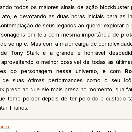
ando todos os maiores sinais de ação blockbuster
o ato, e devotando as duas horas iniciais para as i
ontemplação de seus legados ao querer explorar o 
rsonagens em tela com mesma importância de pro
de sempre. Mas com a maior carga de complexidade
 de Tony Stark e a grande e honrável desped
aproveitando o melhor possível de todas as última
ntes do personagem nesse universo, e com
Ro
a de suas ótimas performances como o seu icô
k preso ao que ele mais presa no momento, sua famí
ue teme perder depois de ter perdido e custado t
ntar Thanos.
INEMA