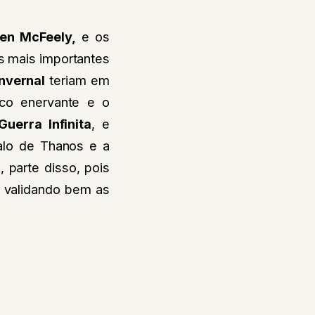
en McFeely,
e os
s mais importantes
nvernal
teriam em
ico enervante e o
uerra Infinita
, e
alo de Thanos e a
 parte disso, pois
, validando bem as