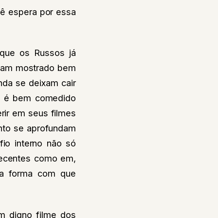
ê espera por essa
 que os Russos já
ham mostrado bem
nda se deixam cair
a é bem comedido
ir em seus filmes
nto se aprofundam
io interno não só
recentes como em,
 na forma com que
m digno filme dos