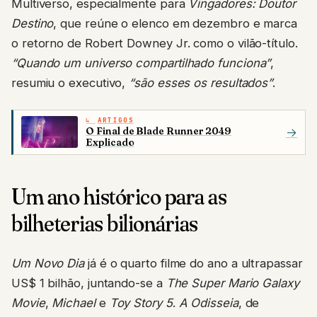
Multiverso, especialmente para
Vingadores: Doutor
Destino
, que reúne o elenco em dezembro e marca
o retorno de Robert Downey Jr. como o vilão-título.
“Quando um universo compartilhado funciona”
,
resumiu o executivo,
“são esses os resultados”
.
ARTIGOS
O Final de Blade Runner 2049
→
Explicado
Um ano histórico para as
bilheterias bilionárias
Um Novo Dia
já é o quarto filme do ano a ultrapassar
US$ 1 bilhão, juntando-se a
The Super Mario Galaxy
Movie
,
Michael
e
Toy Story 5
.
A Odisseia
, de