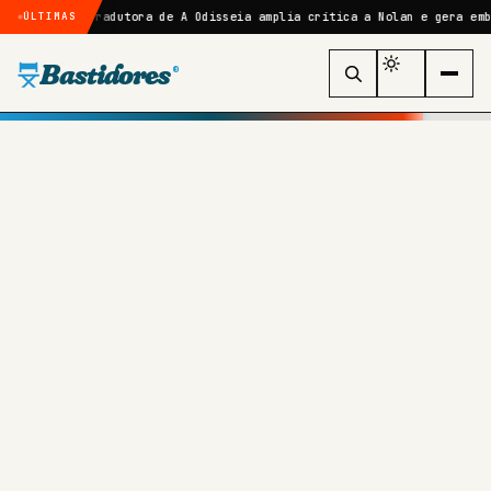
Tradutora de A Odisseia amplia crítica a Nolan e gera embate com Joyce
ÚLTIMAS
Bastidores
®