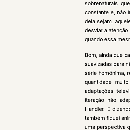
sobrenaturais qu
constante e, não 
dela sejam, aquel
desviar a atenção
quando essa mesm
Bom, ainda que ca
suavizadas para n
série homônima, r
quantidade muito
adaptações telev
iteração não ada
Handler. E dizen
também fiquei ani
uma perspectiva q