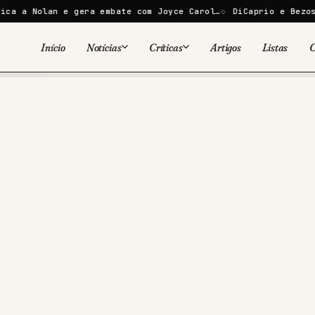
 gera embate com Joyce Carol…
DiCaprio e Bezos lançam inici
Início
Notícias
Críticas
Artigos
Listas
C
Viral
Cinema
Cinema
Games
Séries
TV
Games
Quadrinhos
Quadrinhos
Livros
Famosos
Livros
Tecnologia