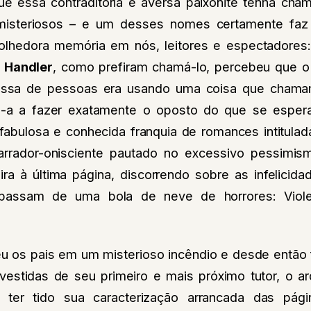
e essa contraditória e aversa paixonite tenha ch
misteriosos – e um desses nomes certamente faz
olhedora memória em nós, leitores e espectadores
l Handler
, como prefiram chamá-lo, percebeu que o j
assa de pessoas era usando uma coisa que chama
do-a a fazer exatamente o oposto do que se espe
fabulosa e conhecida franquia de romances intitula
rrador-onisciente pautado no excessivo pessimis
ira à última página, discorrendo sobre as infelicida
 passam de uma bola de neve de horrores: Viole
u os pais em um misterioso incêndio e desde então f
vestidas de seu primeiro e mais próximo tutor, o ar
 ter tido sua caracterização arrancada das pág