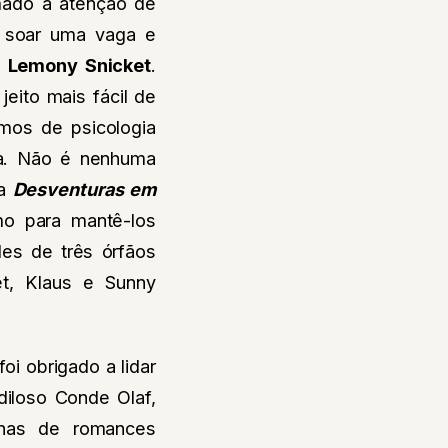
amado a atenção de
 soar uma vaga e
:
Lemony Snicket
.
eito mais fácil de
mos de psicologia
ra. Não é nenhuma
da
Desventuras em
mo para mantê-los
des de três órfãos
t, Klaus e Sunny
oi obrigado a lidar
diloso Conde Olaf,
inas de romances