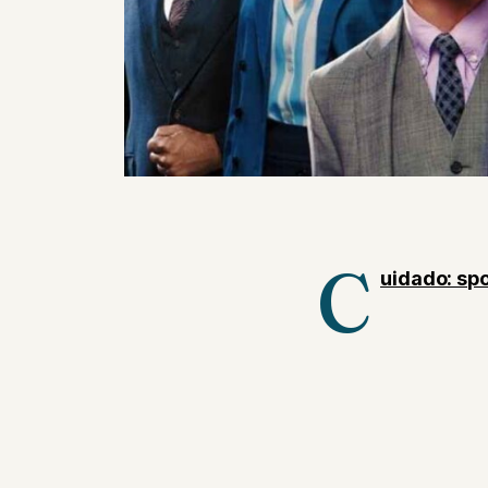
C
uidado: spo