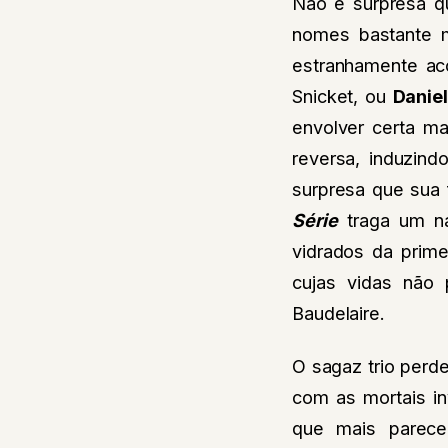
Não é surpresa qu
nomes bastante 
estranhamente ac
Snicket, ou
Danie
envolver certa m
reversa, induzin
surpresa que sua 
Série
traga um na
vidrados da prime
cujas vidas não
Baudelaire.
O sagaz trio perde
com as mortais in
que mais parece