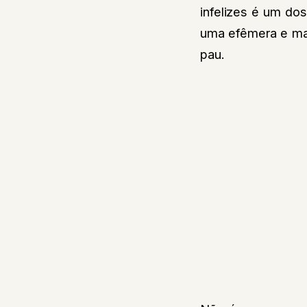
infelizes é um do
uma efêmera e ma
pau.