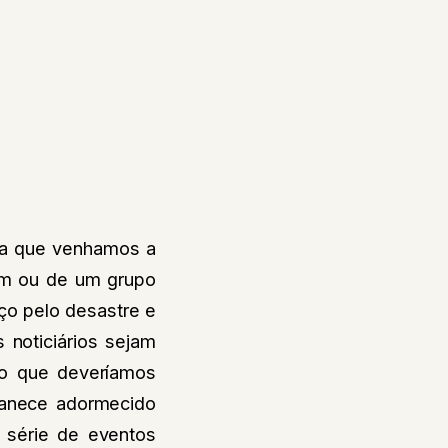
da que venhamos a
ém ou de um grupo
o pelo desastre e
 noticiários sejam
do que deveríamos
manece adormecido
 série de eventos