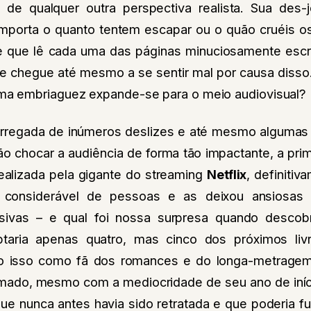
e de qualquer outra perspectiva realista. Sua des
importa o quanto tentem escapar ou o quão cruéis o
e que lê cada uma das páginas minuciosamente esc
 e chegue até mesmo a se sentir mal por causa disso
a embriaguez expande-se para o meio audiovisual?
rregada de inúmeros deslizes e até mesmo algumas
ão chocar a audiência de forma tão impactante, a pri
ealizada pela gigante do streaming
Netflix
, definiti
 considerável de pessoas e as deixou ansiosas
isivas – e qual foi nossa surpresa quando desco
ptaria apenas quatro, mas cinco dos próximos liv
do isso como fã dos romances e do longa-metragem
mado, mesmo com a mediocridade de seu ano de início
ue nunca antes havia sido retratada e que poderia f