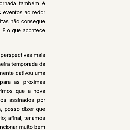
-jornada também é
s eventos ao redor
ritas não consegue
. E o que acontece
 perspectivas mais
meira temporada da
vamente cativou uma
 para as próximas
brimos que a nova
ros assinados por
, posso dizer que
; afinal, teríamos
uncionar muito bem