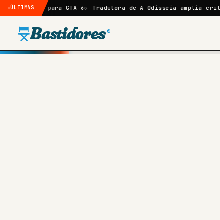
para GTA 6
ÚLTIMAS
Tradutora de A Odisseia amplia crítica a Nolan e
Bastidores
®