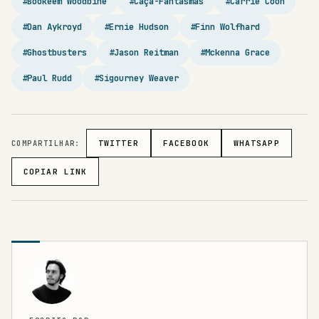
#Bookeem Woodbine
#Caça-Fantasmas
#Carrie Coon
#Dan Aykroyd
#Ernie Hudson
#Finn Wolfhard
#Ghostbusters
#Jason Reitman
#Mckenna Grace
#Paul Rudd
#Sigourney Weaver
COMPARTILHAR:
TWITTER
FACEBOOK
WHATSAPP
COPIAR LINK