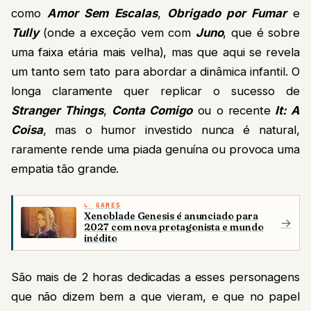
como
Amor Sem Escalas
,
Obrigado por Fumar
e
Tully
(onde a exceção vem com
Juno
, que é sobre
uma faixa etária mais velha), mas que aqui se revela
um tanto sem tato para abordar a dinâmica infantil. O
longa claramente quer replicar o sucesso de
Stranger Things
,
Conta Comigo
ou o recente
It: A
Coisa
, mas o humor investido nunca é natural,
raramente rende uma piada genuína ou provoca uma
empatia tão grande.
GAMES
Xenoblade Genesis é anunciado para
→
2027 com nova protagonista e mundo
inédito
São mais de 2 horas dedicadas a esses personagens
que não dizem bem a que vieram, e que no papel