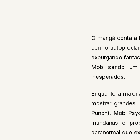
O mangá conta a h
com o autoprocla
expurgando fanta
Mob sendo um a
inesperados.
Enquanto a maior
mostrar grandes 
Punch), Mob Psych
mundanas e pro
paranormal que ex