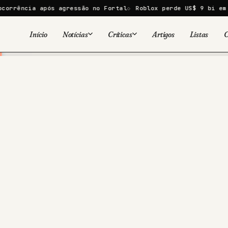
ia após agressão no Fortal
Roblox perde US$ 9 bi em um dia 
Início
Notícias
Críticas
Artigos
Listas
C
Viral
Cinema
Cinema
Games
Séries
TV
Games
Quadrinhos
Quadrinhos
Livros
Famosos
Livros
Tecnologia