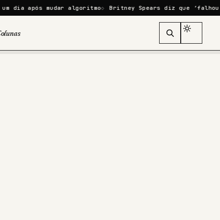
após mudar algoritmo
Britney Spears diz que ‘falhou como mã
olunas