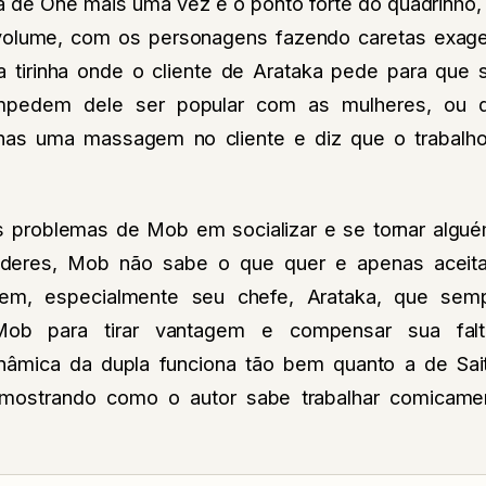
de One mais uma vez é o ponto forte do quadrinho,
volume, com os personagens fazendo caretas exage
a tirinha onde o cliente de Arataka pede para que 
mpedem dele ser popular com as mulheres, ou
enas uma massagem no cliente e diz que o trabalho
os problemas de Mob em socializar e se tornar alg
deres, Mob não sabe o que quer e apenas aceita
m, especialmente seu chefe, Arataka, que semp
Mob para tirar vantagem e compensar sua falt
inâmica da dupla funciona tão bem quanto a de S
mostrando como o autor sabe trabalhar comicame