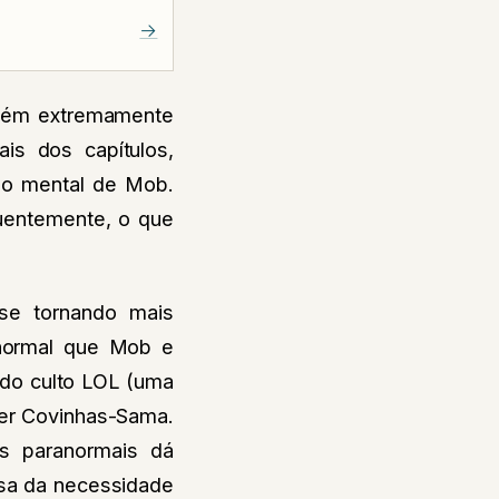
→
guém extremamente
is dos capítulos,
ão mental de Mob.
quentemente, o que
se tornando mais
anormal que Mob e
 do culto LOL (uma
der Covinhas-Sama.
es paranormais dá
 usa da necessidade