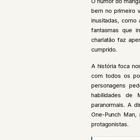
O humor do mangá 
bem no primeiro 
inusitadas, como 
fantasmas que i
charlatão faz ap
cumprido.
A história foca n
com todos os po
personagens pede
habilidades de 
paranormais. A d
One-Punch Man, 
protagonistas.