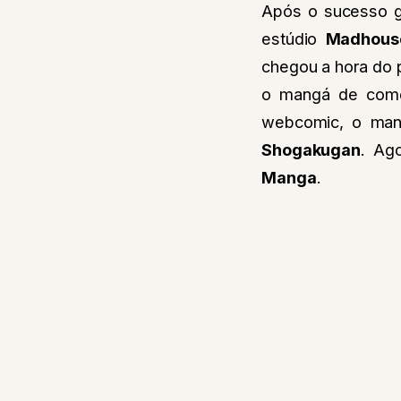
Após o sucesso 
estúdio
Madhous
chegou a hora do 
o mangá de comé
webcomic, o mang
Shogakugan
. Ag
Manga
.