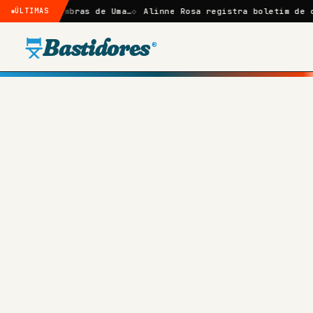
e: Sombras de Uma…
ÚLTIMAS
Alinne Rosa registra boletim de ocorrênc
Bastidores
®