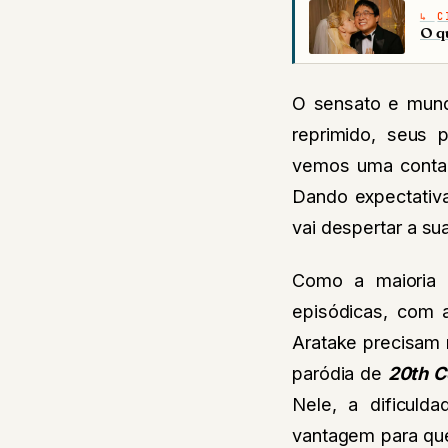
C
O q
O sensato e mun
reprimido, seus 
vemos uma contag
Dando expectativa
vai despertar a su
Como a maioria 
episódicas, com 
Aratake precisam 
paródia de
20th C
Nele, a dificuld
vantagem para que 