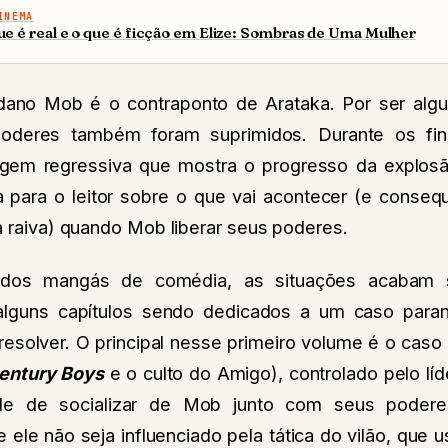
INEMA
ue é real e o que é ficção em Elize: Sombras de Uma Mulher
dano Mob é o contraponto de Arataka.
Por ser al
poderes também foram suprimidos. Durante os fina
em regressiva que mostra o progresso da explos
 para o leitor sobre o que vai acontecer (e conse
a raiva) quando Mob liberar seus poderes.
dos mangás de comédia, as situações acabam 
alguns capítulos sendo dedicados a um caso par
resolver. O principal nesse primeiro volume é o caso
entury Boys
e o culto do Amigo), controlado pelo lí
ade de socializar de Mob junto com seus poder
ele não seja influenciado pela tática do vilão, que