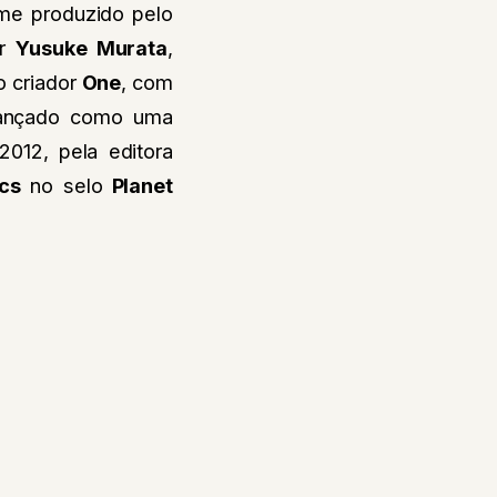
me produzido pelo
or
Yusuke Murata
,
o criador
One
, com
 lançado como uma
012, pela editora
ics
no selo
Planet