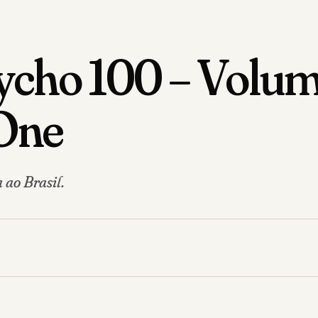
sycho 100 – Volu
One
ao Brasil.