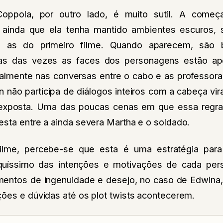
ppola, por outro lado, é muito sutil. A começa
– ainda que ela tenha mantido ambientes escuros,
e as do primeiro filme. Quando aparecem, são
itas das vezes as faces dos personagens estão ap
ipalmente nas conversas entre o cabo e as professor
 não participa de diálogos inteiros com a cabeça vir
exposta. Uma das poucas cenas em que essa regr
esta entre a ainda severa Martha e o soldado.
ilme, percebe-se que esta é uma estratégia par
uíssimo das intenções e motivações de cada per
entos de ingenuidade e desejo, no caso de Edwina,
ções e dúvidas até os plot twists acontecerem.
INEMA