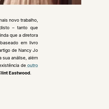
ais novo trabalho,
disto –
tanto que
Ainda que a diretora
baseado em livro
artigo de Nancy Jo
a sua análise, além
 existência de
outro
Clint Eastwood
.