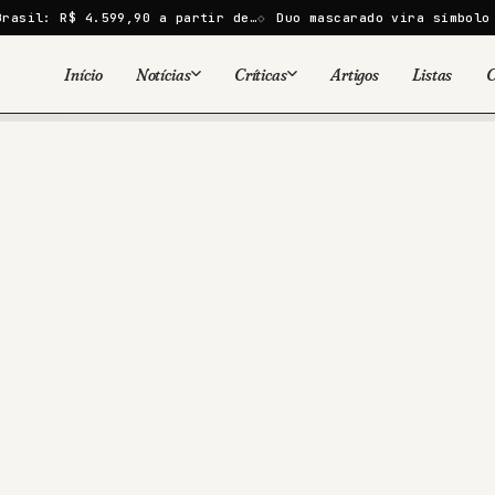
.599,90 a partir de…
Duo mascarado vira símbolo contra cont
Início
Notícias
Críticas
Artigos
Listas
C
Viral
Cinema
Cinema
Games
Séries
TV
Games
Quadrinhos
Quadrinhos
Livros
Famosos
Livros
Tecnologia