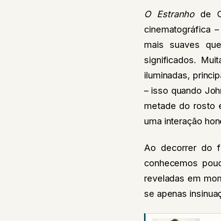
O Estranho
de Co
cinematográfica 
mais suaves qu
significados. Mu
iluminadas, princ
– isso quando John
metade do rosto 
uma interação hon
Ao decorrer do f
conhecemos pouq
reveladas em mom
se apenas insinua
C