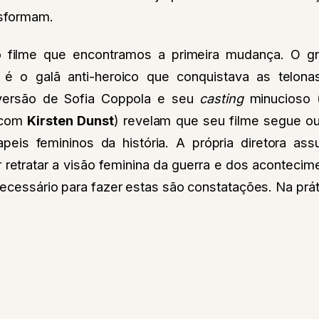
nsformam.
o filme que encontramos a primeira mudança. O g
l é o
galã anti-heroico que conquistava as telon
versão de Sofia Coppola e seu
casting
minucioso 
a com
Kirsten Dunst
) revelam que seu filme segue ou
peis femininos da história. A própria diretora as
r retratar a visão feminina da guerra e dos acontecim
necessário para fazer estas são constatações. Na prá