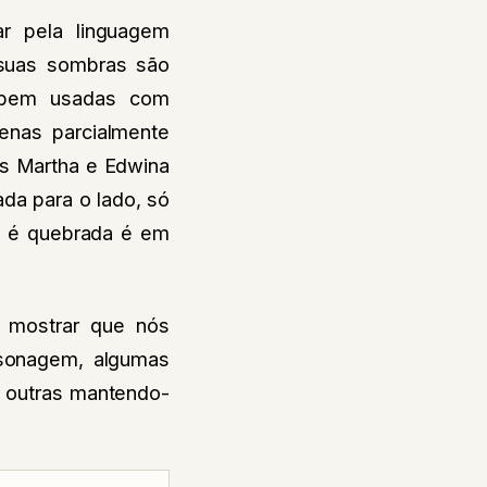
r pela linguagem
 suas sombras são
 bem usadas com
enas parcialmente
as Martha e Edwina
ada para o lado, só
a é quebrada é em
a mostrar que nós
sonagem, algumas
 outras mantendo-