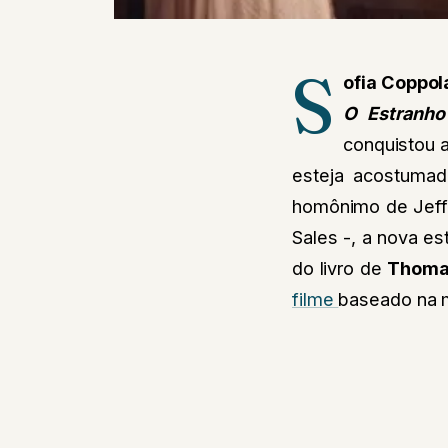
S
ofia Coppol
O Estranh
conquistou 
esteja
acostumada
homônimo de Jeff
Sales -, a nova es
do livro de
Thomas
filme
baseado na m