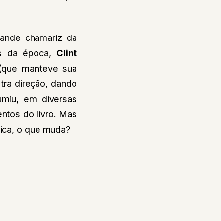
rande chamariz da
as da época
,
Clint
(que manteve sua
tra direção, dando
sumiu, em diversas
entos do livro. Mas
tica, o que muda?