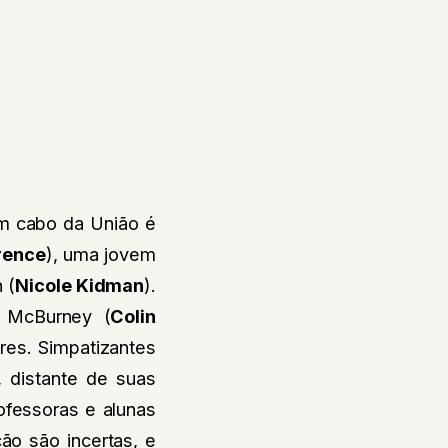
um cabo da União é
rence
), uma jovem
 (
Nicole Kidman
).
 McBurney (
Colin
res. Simpatizantes
 distante de suas
rofessoras e alunas
o são incertas, e