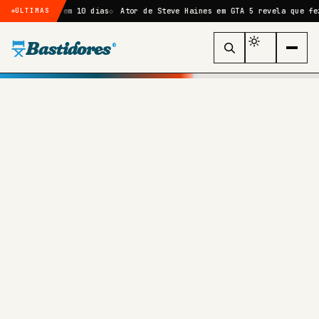
ia em 10 dias
Ator de Steve Haines em GTA 5 revela que fez mais de 6
ÚLTIMAS
Bastidores
®