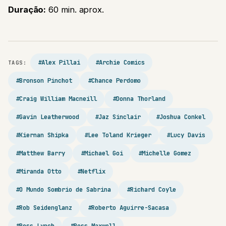
Duração:
60 min. aprox.
#Alex Pillai
#Archie Comics
TAGS:
#Bronson Pinchot
#Chance Perdomo
#Craig William Macneill
#Donna Thorland
#Gavin Leatherwood
#Jaz Sinclair
#Joshua Conkel
#Kiernan Shipka
#Lee Toland Krieger
#Lucy Davis
#Matthew Barry
#Michael Goi
#Michelle Gomez
#Miranda Otto
#Netflix
#O Mundo Sombrio de Sabrina
#Richard Coyle
#Rob Seidenglanz
#Roberto Aguirre-Sacasa
#Ross Lynch
#Ross Maxwell