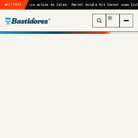
filme live-action de Zelda
Marvel escala Kit Connor como Ciclope no 
ÚLTIMAS
Bastidores
®