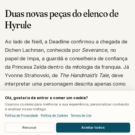
Duas novas peças do elenco de
Hyrule
Ao lado de Neill, a Deadline confirmou a chegada de
Dichen Lachman, conhecida por
Severance
, no
papel de Impa, a guardiã e conselheira de confiança
da Princesa Zelda dentro da mitologia da franquia. Já
Yvonne Strahovski, de
The Handmaid’s Tale
, deve
interpretar uma personagem descrita apenas como
“rainha”, levantando especulação entre fãs de que
Olá, gostaria de entrar e comer um cookie?
ela viva a Rainha de Hyrule, possivelmente a mãe da
Usamos cookies para melhorar a sua experiência, personalizar conteúdo
própria Zelda.
e analisar nosso tráfego.
Política de Privacidade
·
Política de Cookies
·
Termos de Uso
Com Strahovski no papel de rainha, a teoria mais
Recusar
Aceitar todos
forte entre a comunidade é que Neill esteja