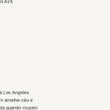
la A24.
na Los Angeles
m arranha-céu e
uda quando cruzam