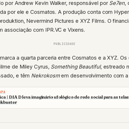
vida por ele e Cosmatos. A produção conta com Hypero
roduktion, Nevermind Pictures e XYZ Films. O finan
m associação com IPR.VC e Vixens.
PUBLICIDADE
marca a quarta parceria entre Cosmatos e a XYZ. Os d
filme de Miley Cyrus,
Something Beautiful
, estreado n
ssado, e têm
Nekrokosm
em desenvolvimento com a
APA
ica | DIA D leva imaginário ufológico de rede social para as tel
ckbuster