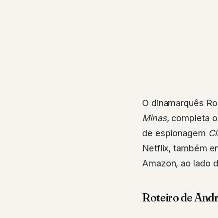
O dinamarquês Rol
Minas
, completa o
de espionagem
Ci
Netflix, também en
Amazon, ao lado de
Roteiro de Andr
O roteiro é assin