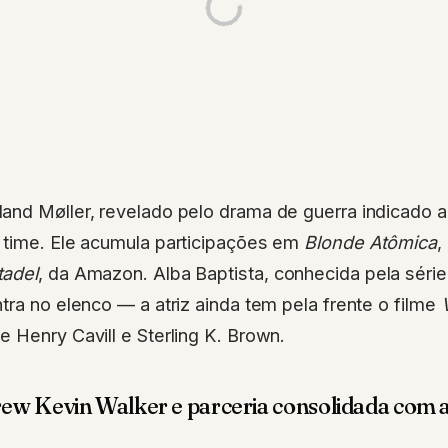
and Møller, revelado pelo drama de guerra indicado 
 time. Ele acumula participações em
Blonde Atômica
,
tadel
, da Amazon. Alba Baptista, conhecida pela séri
tra no elenco — a atriz ainda tem pela frente o filme
 Henry Cavill e Sterling K. Brown.
ew Kevin Walker e parceria consolidada com 
ado por Andrew Kevin Walker, responsável por
Se7en
,