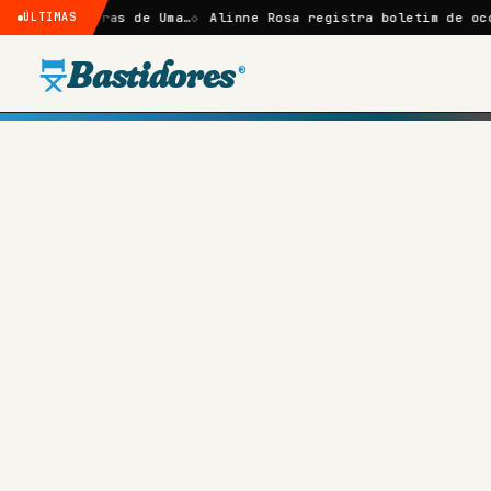
ombras de Uma…
ÚLTIMAS
Alinne Rosa registra boletim de ocorrência a
Bastidores
®