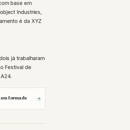
bject Industries,
ciamento é da XYZ
ois já trabalharam
o Festival de
 A24.
as em forma de
→