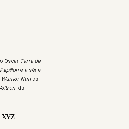
ao Oscar
Terra de
Papillon
e a série
e
Warrior Nun
da
Voltron
, da
a XYZ
 com base em