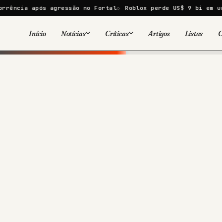
pós agressão no Fortal
Roblox perde US$ 9 bi em um dia após
Início
Notícias
Críticas
Artigos
Listas
C
Viral
Cinema
Cinema
Games
Séries
TV
Games
Quadrinhos
Quadrinhos
Livros
Famosos
Livros
Tecnologia