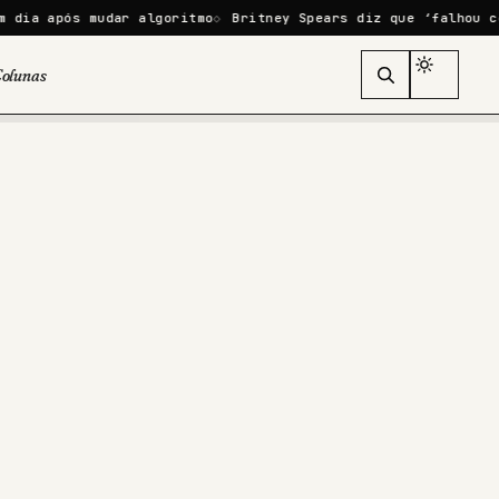
 mudar algoritmo
Britney Spears diz que ‘falhou como mãe’ a
olunas