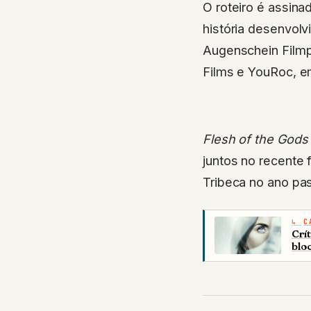
história desenvol
Augenschein Filmp
Films e YouRoc, e
Flesh of the Gods
juntos no recente 
Tribeca no ano pa
C
Crít
blo
#Wagner Moura
TAGS: