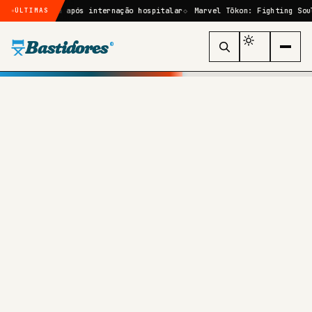
rgia após internação hospitalar
Marvel Tōkon: Fighting Souls: quem s
ÚLTIMAS
Bastidores
®