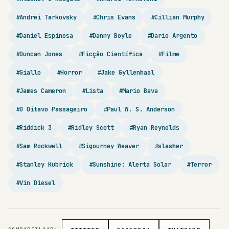
#Andrei Tarkovsky
#Chris Evans
#Cillian Murphy
#Daniel Espinosa
#Danny Boyle
#Dario Argento
#Duncan Jones
#Ficção Científica
#Filme
#Giallo
#Horror
#Jake Gyllenhaal
#James Cameron
#Lista
#Mario Bava
#O Oitavo Passageiro
#Paul W. S. Anderson
#Riddick 3
#Ridley Scott
#Ryan Reynolds
#Sam Rockwell
#Sigourney Weaver
#slasher
#Stanley Kubrick
#Sunshine: Alerta Solar
#Terror
#Vin Diesel