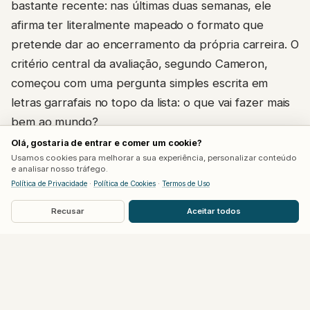
bastante recente: nas últimas duas semanas, ele
afirma ter literalmente mapeado o formato que
pretende dar ao encerramento da própria carreira. O
critério central da avaliação, segundo Cameron,
começou com uma pergunta simples escrita em
letras garrafais no topo da lista: o que vai fazer mais
bem ao mundo?
Olá, gostaria de entrar e comer um cookie?
A partir daí, ele revisou todos os projetos pelos quais
Usamos cookies para melhorar a sua experiência, personalizar conteúdo
e analisar nosso tráfego.
nutre maior afeto, questionando como cada um
Política de Privacidade
·
Política de Cookies
·
Termos de Uso
poderia melhorar a condição humana e construir um
Recusar
Aceitar todos
futuro melhor para a próxima geração, incluindo os
próprios filhos.
Uma virada completa de discurso