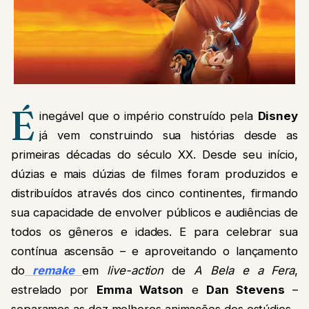
É
inegável que o império construído pela
Disney
já vem construindo sua histórias desde as
primeiras décadas do século XX. Desde seu início,
dúzias e mais dúzias de filmes foram produzidos e
distribuídos através dos cinco continentes, firmando
sua capacidade de envolver públicos e audiências de
todos os gêneros e idades. E para celebrar sua
contínua ascensão – e aproveitando o lançamento
do
remake
em
live-action
de
A Bela e a Fera
,
estrelado por
Emma Watson
e
Dan Stevens
–
separamos as dez melhores animações dos estúdios.