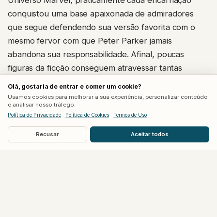
conquistou uma base apaixonada de admiradores
que segue defendendo sua versão favorita com o
mesmo fervor com que Peter Parker jamais
abandona sua responsabilidade. Afinal, poucas
figuras da ficção conseguem atravessar tantas
releituras sem perder aquilo que sempre definiu sua
Olá, gostaria de entrar e comer um cookie?
essência: a crença de que, por trás da máscara,
Usamos cookies para melhorar a sua experiência, personalizar conteúdo
e analisar nosso tráfego.
qualquer pessoa pode escolher fazer a coisa certa.
Política de Privacidade
·
Política de Cookies
·
Termos de Uso
Recusar
Aceitar todos