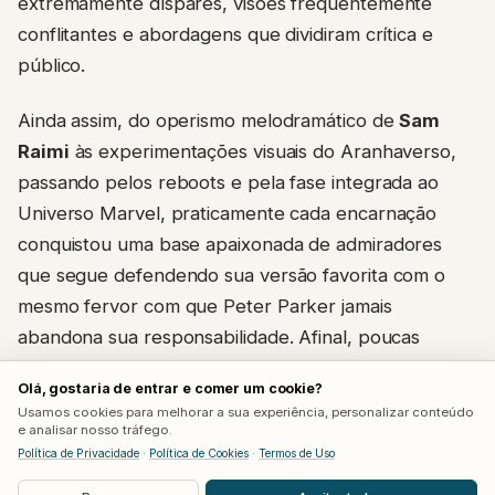
extremamente díspares, visões frequentemente
conflitantes e abordagens que dividiram crítica e
público.
Ainda assim, do operismo melodramático de
Sam
Raimi
às experimentações visuais do Aranhaverso,
passando pelos reboots e pela fase integrada ao
Universo Marvel, praticamente cada encarnação
conquistou uma base apaixonada de admiradores
que segue defendendo sua versão favorita com o
mesmo fervor com que Peter Parker jamais
abandona sua responsabilidade. Afinal, poucas
figuras da ficção conseguem atravessar tantas
Olá, gostaria de entrar e comer um cookie?
releituras sem perder aquilo que sempre definiu sua
Usamos cookies para melhorar a sua experiência, personalizar conteúdo
essência: a crença de que, por trás da máscara,
e analisar nosso tráfego.
Política de Privacidade
·
Política de Cookies
·
Termos de Uso
qualquer pessoa pode escolher fazer a coisa certa.