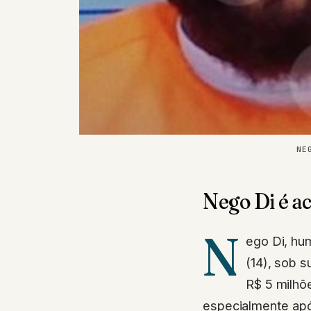
NE
Nego Di é ac
N
ego Di, hu
(14), sob 
R$ 5 milhõ
especialmente após