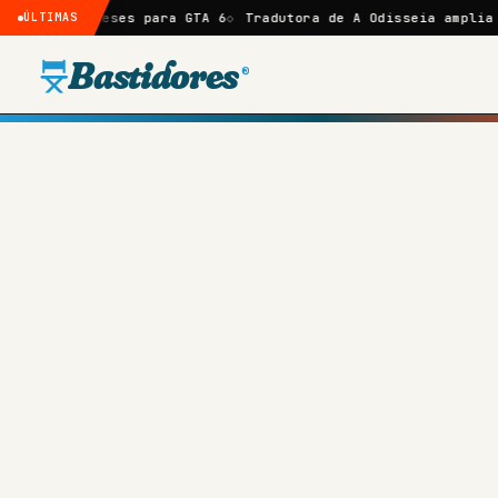
ses para GTA 6
ÚLTIMAS
Tradutora de A Odisseia amplia crítica a Nol
Bastidores
®