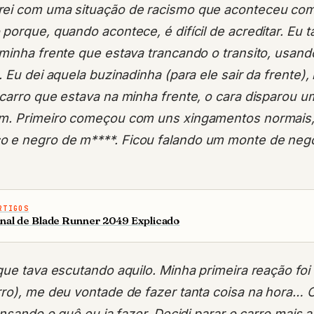
rei com uma situação de racismo que aconteceu com
porque, quando acontece, é difícil de acreditar. Eu ta
 minha frente que estava trancando o transito, usand
. Eu dei aquela buzinadinha (para ele sair da frente
 carro que estava na minha frente, o cara disparou 
im. Primeiro começou com uns xingamentos normais,
 e negro de m****. Ficou falando um monte de neg
RTIGOS
inal de Blade Runner 2049 Explicado
que tava escutando aquilo. Minha primeira reação foi 
rro), me deu vontade de fazer tanta coisa na hora… C
ensando o quê eu ia fazer. Decidi parar o carro mais a