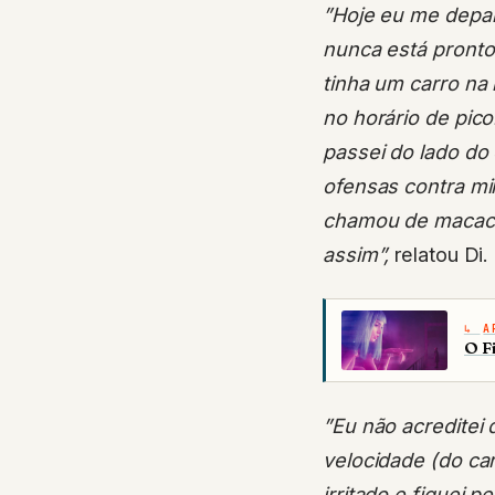
”Hoje eu me depa
nunca está pronto 
tinha um carro na
no horário de pico
passei do lado do
ofensas contra m
chamou de macaco
assim”,
relatou Di.
A
O F
”Eu não acreditei 
velocidade (do ca
irritado e fiquei p