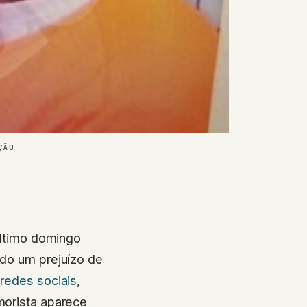
ÇÃO
último domingo
ado um prejuízo de
 redes sociais
,
morista aparece