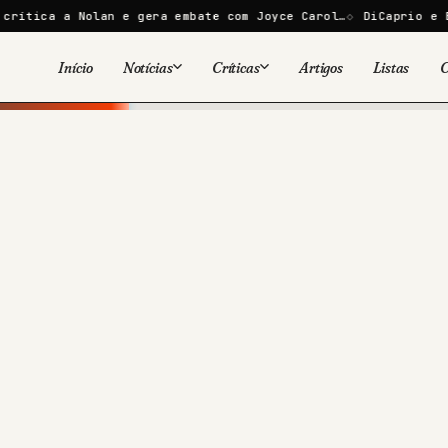
an e gera embate com Joyce Carol…
DiCaprio e Bezos lançam i
Início
Notícias
Críticas
Artigos
Listas
C
Viral
Cinema
Cinema
Games
Séries
TV
Games
Quadrinhos
Quadrinhos
Livros
Famosos
Livros
Tecnologia