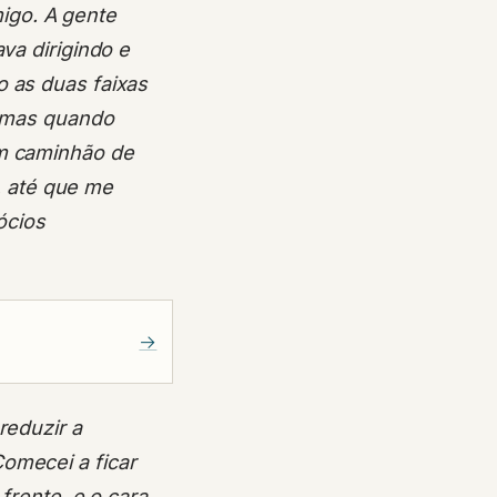
igo. A gente
va dirigindo e
o as duas faixas
), mas quando
um caminhão de
 até que me
ócios
→
reduzir a
omecei a ficar
 frente, e o cara