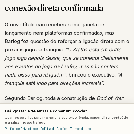
conexão direta confirmada
O novo título não recebeu nome, janela de
lançamento nem plataformas confirmadas, mas
Barlog fez questão de reforçar a ligação direta com o
próximo jogo da franquia.
“O Kratos está em outro
jogo logo depois desse, que se conecta diretamente
aos eventos do jogo da Laufey, mas não contem
nada disso para ninguém”
, brincou o executivo.
“A
franquia está indo para direções incríveis”
.
Segundo Barlog, toda a construção de
God of War
Laufey
já foi pensada como ponte para o que vem a
Olá, gostaria de entrar e comer um cookie?
seguir.
“Tudo que estamos fazendo no jogo da Faye
Usamos cookies para melhorar a sua experiência, personalizar conteúdo
é uma continuação do que veio antes, para preparar
e analisar nosso tráfego.
Política de Privacidade
·
Política de Cookies
·
Termos de Uso
e expandir o que vem depois”
, completou,