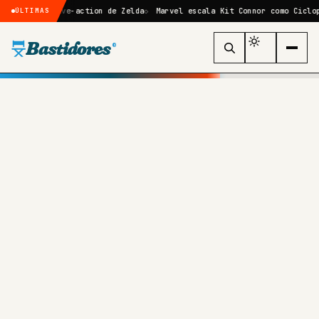
me live-action de Zelda
Marvel escala Kit Connor como Ciclope no reb
ÚLTIMAS
Bastidores
®