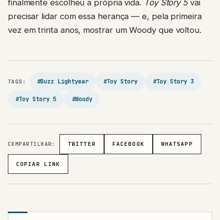
finalmente escolheu a própria vida.
Toy Story 5
vai
precisar lidar com essa herança — e, pela primeira
vez em trinta anos, mostrar um Woody que voltou.
#Buzz Lightyear
#Toy Story
#Toy Story 3
TAGS:
#Toy Story 5
#Woody
COMPARTILHAR:
TWITTER
FACEBOOK
WHATSAPP
COPIAR LINK