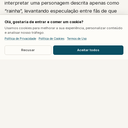
interpretar uma personagem descrita apenas como
“rainha”, levantando especulação entre fãs de que
ela viva a Rainha de Hyrule, possivelmente a mãe da
Olá, gostaria de entrar e comer um cookie?
própria Zelda.
Usamos cookies para melhorar a sua experiência, personalizar conteúdo
e analisar nosso tráfego.
Política de Privacidade
·
Política de Cookies
·
Termos de Uso
Com Strahovski no papel de rainha, a teoria mais
forte entre a comunidade é que Neill esteja
Recusar
Aceitar todos
destinado a viver justamente o Rei de Hyrule, pai de
Zelda, embora essa hipótese ainda não tenha
qualquer confirmação oficial dos estúdios.
Um elenco que se consolida aos
poucos
As novas confirmações chegam poucas horas depois