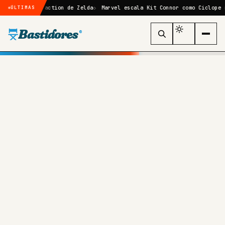
ive-action de Zelda
Marvel escala Kit Connor como Ciclope no reboot 
ÚLTIMAS
Bastidores
®