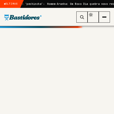
ará uma ‘pechincha’
Homem-Aranha: Um Novo Dia quebra novo recorde hi
ÚLTIMAS
Bastidores
®