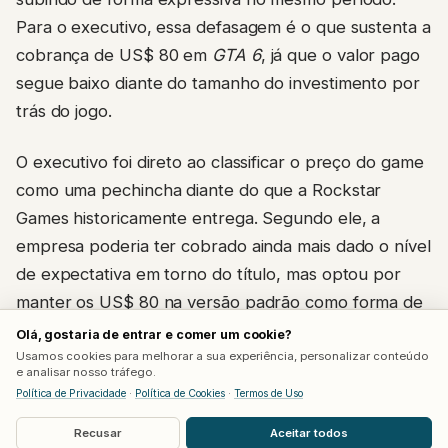
Para o executivo, essa defasagem é o que sustenta a
cobrança de US$ 80 em
GTA 6
, já que o valor pago
segue baixo diante do tamanho do investimento por
trás do jogo.
O executivo foi direto ao classificar o preço do game
como uma pechincha diante do que a Rockstar
Games historicamente entrega. Segundo ele, a
empresa poderia ter cobrado ainda mais dado o nível
de expectativa em torno do título, mas optou por
manter os US$ 80 na versão padrão como forma de
oferecer valor a uma base maior de consumidores,
Olá, gostaria de entrar e comer um cookie?
reservando a versão Ultimate, de US$ 100, para
Usamos cookies para melhorar a sua experiência, personalizar conteúdo
e analisar nosso tráfego.
quem quer conteúdo extra logo de cara.
Política de Privacidade
·
Política de Cookies
·
Termos de Uso
Recusar
Aceitar todos