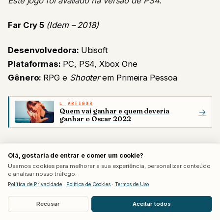
Este jogo foi avaliado na versão de PS4.
Far Cry 5
(Idem – 2018)
Desenvolvedora:
Ubisoft
Plataformas:
PC, PS4, Xbox One
Gênero:
RPG e
Shooter
em Primeira Pessoa
ARTIGOS
Quem vai ganhar e quem deveria
→
ganhar o Oscar 2022
Olá, gostaria de entrar e comer um cookie?
Usamos cookies para melhorar a sua experiência, personalizar conteúdo
e analisar nosso tráfego.
Política de Privacidade
·
Política de Cookies
·
Termos de Uso
Recusar
Aceitar todos