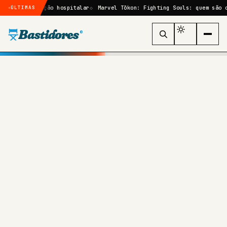
ernação hospitalar
Marvel Tōkon: Fighting Souls: quem são os persona
ÚLTIMAS
Bastidores
®