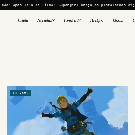
 após fala do filho
Supergirl chega às plataformas digitais
Início
Notícias
Críticas
Artigos
Listas
C
Viral
Cinema
Cinema
Games
Séries
TV
Games
Quadrinhos
Quadrinhos
Livros
Famosos
ARTIGOS
Livros
Tecnologia