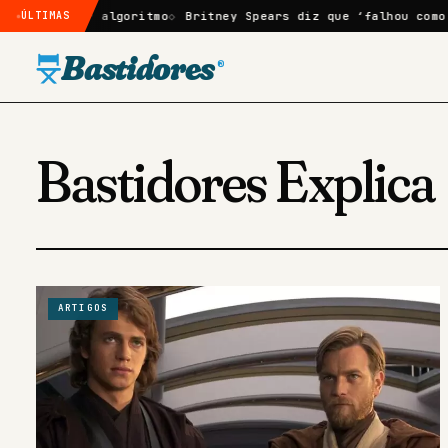
ós mudar algoritmo
ÚLTIMAS
Britney Spears diz que ‘falhou como mãe’
Bastidores
®
Bastidores Explica
ARTIGOS