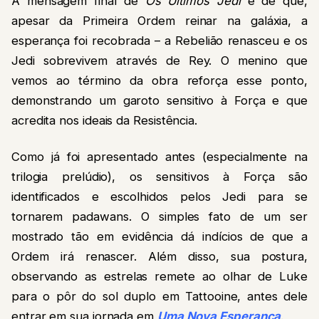
A mensagem final de
Os Últimos Jedi
é de que,
apesar da Primeira Ordem reinar na galáxia, a
esperança foi recobrada – a Rebelião renasceu e os
Jedi sobrevivem através de Rey. O menino que
vemos ao término da obra reforça esse ponto,
demonstrando um garoto sensitivo à Força e que
acredita nos ideais da Resistência.
Como já foi apresentado antes (especialmente na
trilogia prelúdio), os sensitivos à Força são
identificados e escolhidos pelos Jedi para se
tornarem padawans. O simples fato de um ser
mostrado tão em evidência dá indícios de que a
Ordem irá renascer. Além disso, sua postura,
observando as estrelas remete ao olhar de Luke
para o pôr do sol duplo em Tattooine, antes dele
entrar em sua jornada em
Uma Nova Esperança
.