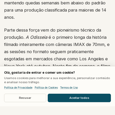
mantendo quedas semanais bem abaixo do padrão
para uma produção classificada para maiores de 14
anos.
Parte dessa força vem do pioneirismo técnico da
produção.
A Odisseia
é o primeiro longa da história
filmado inteiramente com câmeras IMAX de 70mm, e
as sessões no formato seguem praticamente
esgotadas em mercados chave como Los Angeles e
Nova York até outubro. Neste fim de semana, o filme
Olá, gostaria de entrar e comer um cookie?
divide os telões
IMAX
nos Estados Unidos com
Usamos cookies para melhorar a sua experiência, personalizar conteúdo
Homem-Aranha: Um Novo Dia
, que estreou na
e analisar nosso tráfego.
semana passada.
Política de Privacidade
·
Política de Cookies
·
Termos de Uso
Recusar
Aceitar todos
Ainda faltam Coreia, China e Japão