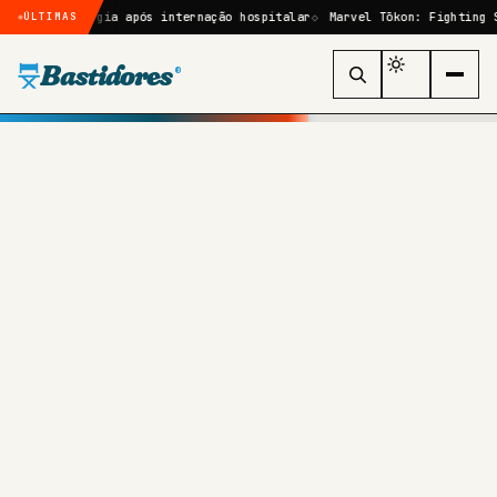
irurgia após internação hospitalar
Marvel Tōkon: Fighting Souls: que
ÚLTIMAS
Bastidores
®