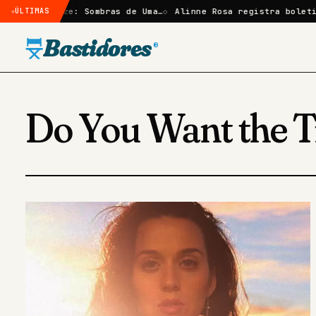
ão em Elize: Sombras de Uma…
ÚLTIMAS
Alinne Rosa registra boletim 
Bastidores
®
Do You Want the T