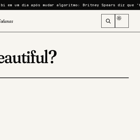
 em um dia após mudar algoritmo
Britney Spears diz que ‘fal
olunas
autiful?