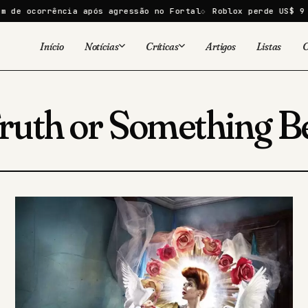
de ocorrência após agressão no Fortal
Roblox perde US$ 9 bi
Início
Notícias
Críticas
Artigos
Listas
C
Viral
Cinema
Cinema
Games
ruth or Something Be
Séries
TV
Games
Quadrinhos
Quadrinhos
Livros
Famosos
Livros
Tecnologia