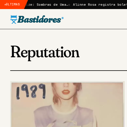
cção em Elize: Sombras de Uma…
ÚLTIMAS
Alinne Rosa registra boleti
Bastidores
®
Reputation