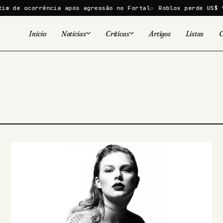
m de ocorrência após agressão no Fortal
Roblox perde US$ 9 
Início
Notícias
Críticas
Artigos
Listas
C
Viral
Cinema
Cinema
Games
Séries
TV
Games
Quadrinhos
Quadrinhos
Livros
Famosos
Livros
Tecnologia