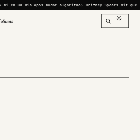
bi em um dia após mudar algoritmo
Britney Spears diz que ‘f
olunas