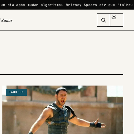
após mudar algoritmo
Britney Spears diz que ‘falhou como mã
olunas
FAMOSOS