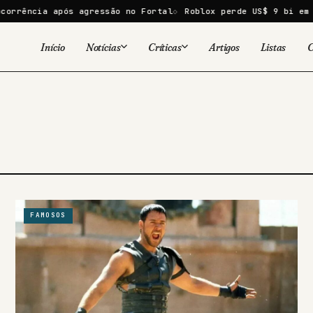
ia após agressão no Fortal
Roblox perde US$ 9 bi em um dia 
Início
Notícias
Críticas
Artigos
Listas
C
Viral
Cinema
Cinema
Games
Séries
TV
Games
Quadrinhos
Quadrinhos
Livros
Famosos
FAMOSOS
Livros
Tecnologia