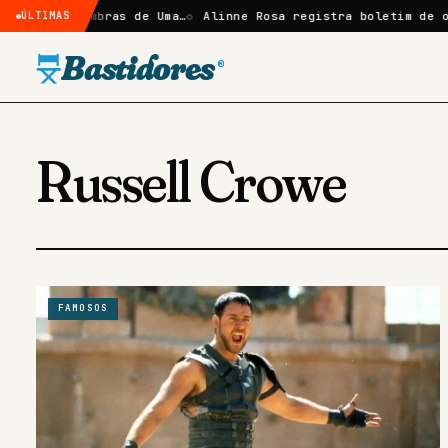
: Sombras de Uma…
ÚLTIMAS
Alinne Rosa registra boletim de ocorrênc
Bastidores
®
Russell Crowe
FAMOSOS