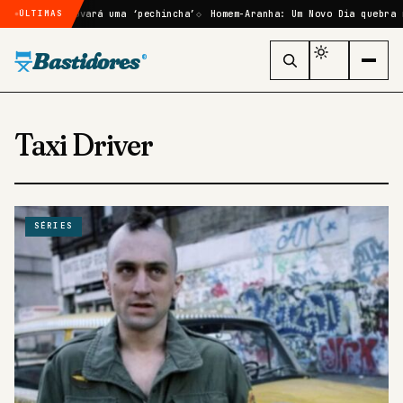
GTA 6 se provará uma ‘pechincha’
Homem-Aranha: Um Novo Dia quebra no
ÚLTIMAS
Bastidores
®
Taxi Driver
SÉRIES