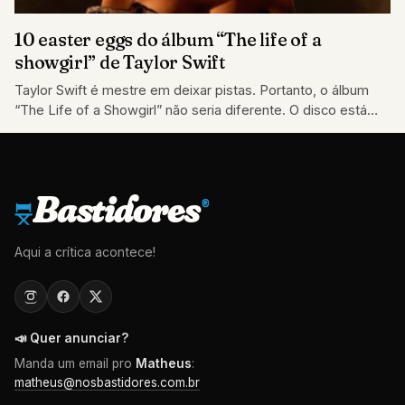
10 easter eggs do álbum “The life of a
showgirl” de Taylor Swift
Taylor Swift é mestre em deixar pistas. Portanto, o álbum
“The Life of a Showgirl” não seria diferente. O disco está
cheio…
Bastidores
®
Aqui a crítica acontece!
📣 Quer anunciar?
Manda um email pro
Matheus
:
matheus@nosbastidores.com.br