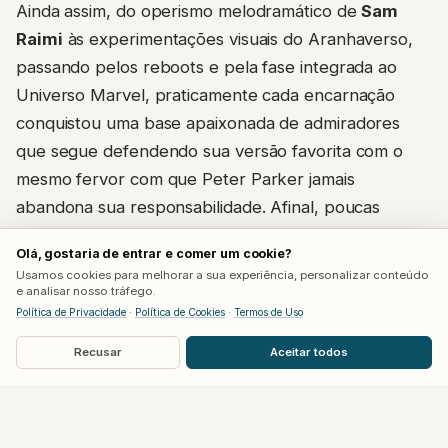
Ainda assim, do operismo melodramático de
Sam
Raimi
às experimentações visuais do Aranhaverso,
passando pelos reboots e pela fase integrada ao
Universo Marvel, praticamente cada encarnação
conquistou uma base apaixonada de admiradores
que segue defendendo sua versão favorita com o
mesmo fervor com que Peter Parker jamais
abandona sua responsabilidade. Afinal, poucas
figuras da ficção conseguem atravessar tantas
Olá, gostaria de entrar e comer um cookie?
releituras sem perder aquilo que sempre definiu sua
Usamos cookies para melhorar a sua experiência, personalizar conteúdo
essência: a crença de que, por trás da máscara,
e analisar nosso tráfego.
Política de Privacidade
·
Política de Cookies
·
Termos de Uso
qualquer pessoa pode escolher fazer a coisa certa.
Recusar
Aceitar todos