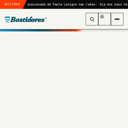
ção apaixonada de Paula Lavigne nas redes
Dia dos pais no domingo: c
ÚLTIMAS
Bastidores
®