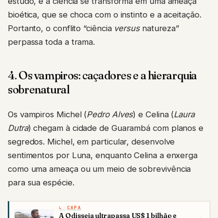
estudo, e a ciência se transforma em uma ameaça
bioética, que se choca com o instinto e a aceitação.
Portanto, o conflito “ciência
versus
natureza”
perpassa toda a trama.
4. Os vampiros: caçadores e a hierarquia
sobrenatural
Os vampiros Michel (
Pedro Alves
) e Celina (
Laura
Dutra
) chegam à cidade de Guarambá com planos e
segredos. Michel, em particular, desenvolve
sentimentos por Luna, enquanto Celina a enxerga
como uma ameaça ou um meio de sobrevivência
para sua espécie.
CAPA
A Odisseia ultrapassa US$ 1 bilhão e