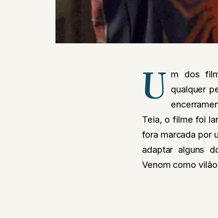
U
m dos film
qualquer p
encerramen
Teia, o filme foi
fora marcada por 
adaptar alguns d
Venom como vilão