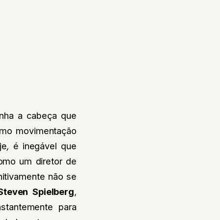
inha a cabeça que
 como movimentação
je
,
é inegável que
como um diretor de
initivamente não se
Steven Spielberg
,
stantemente para