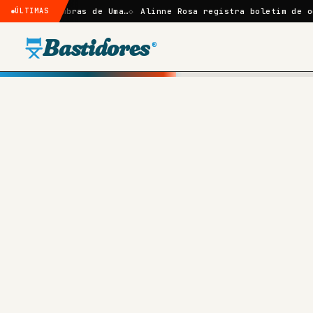
ombras de Uma…
ÚLTIMAS
Alinne Rosa registra boletim de ocorrência 
Bastidores
®