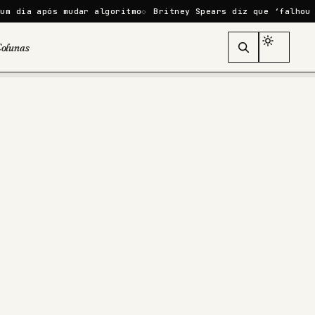
s mudar algoritmo
Britney Spears diz que ‘falhou como mãe’ 
olunas