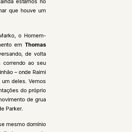
 ainda estamos no
har que houve um
t Marko, o Homem-
amento em
Thomas
versando, de volta
is correndo ao seu
inhão – onde Raimi
e um deles. Vemos
ntações do próprio
movimento de grua
de Parker.
esse mesmo domínio