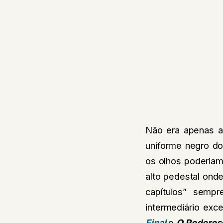
Não era apenas a
uniforme negro d
os olhos poderiam 
alto pedestal ond
capítulos” sempr
intermediário exc
Final
e
O Poderoso