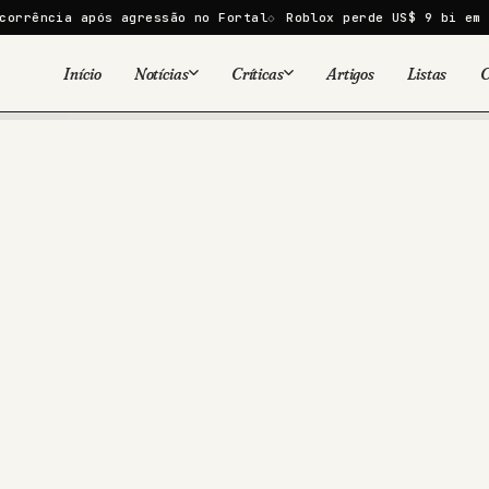
após agressão no Fortal
Roblox perde US$ 9 bi em um dia apó
Início
Notícias
Críticas
Artigos
Listas
C
Viral
Cinema
Cinema
Games
Séries
TV
Games
Quadrinhos
Quadrinhos
Livros
Famosos
Livros
Tecnologia