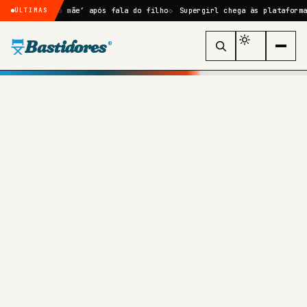
 como mãe’ após fala do filho
Supergirl chega às plataformas digitai
ÚLTIMAS
Bastidores
®