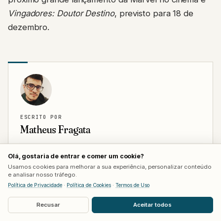
Vingadores: Doutor Destino
, previsto para 18 de
dezembro.
ESCRITO POR
Matheus Fragata
Editor-geral do Bastidores, formado em Cinema.
Olá, gostaria de entrar e comer um cookie?
Apaixonado por histórias que transformam. Contato:
Usamos cookies para melhorar a sua experiência, personalizar conteúdo
matheus@nosbastidores.com.br
e analisar nosso tráfego.
VER TODOS OS POSTS →
Política de Privacidade
·
Política de Cookies
·
Termos de Uso
Recusar
Aceitar todos