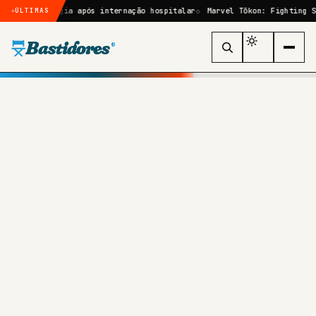
irurgia após internação hospitalar
Marvel Tōkon: Fighting Souls: que
ÚLTIMAS
Bastidores
®