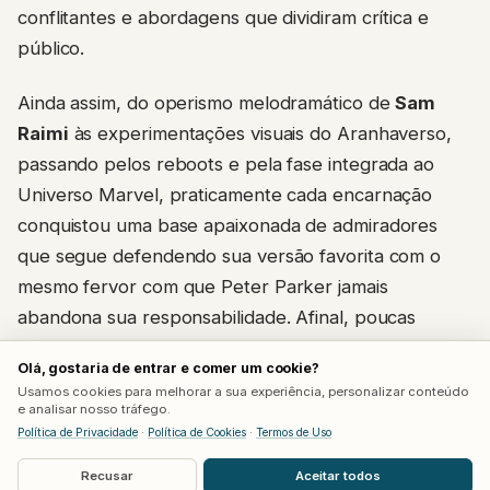
conflitantes e abordagens que dividiram crítica e
público.
Ainda assim, do operismo melodramático de
Sam
Raimi
às experimentações visuais do Aranhaverso,
passando pelos reboots e pela fase integrada ao
Universo Marvel, praticamente cada encarnação
conquistou uma base apaixonada de admiradores
que segue defendendo sua versão favorita com o
mesmo fervor com que Peter Parker jamais
abandona sua responsabilidade. Afinal, poucas
figuras da ficção conseguem atravessar tantas
Olá, gostaria de entrar e comer um cookie?
releituras sem perder aquilo que sempre definiu sua
Usamos cookies para melhorar a sua experiência, personalizar conteúdo
essência: a crença de que, por trás da máscara,
e analisar nosso tráfego.
Política de Privacidade
·
Política de Cookies
·
Termos de Uso
qualquer pessoa pode escolher fazer a coisa certa.
Recusar
Aceitar todos