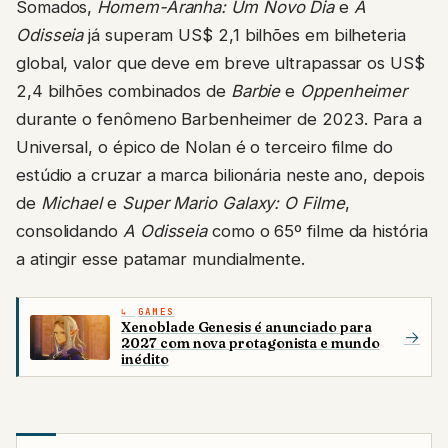
Somados,
Homem-Aranha: Um Novo Dia
e
A
Odisseia
já superam US$ 2,1 bilhões em bilheteria
global, valor que deve em breve ultrapassar os US$
2,4 bilhões combinados de
Barbie
e
Oppenheimer
durante o fenômeno Barbenheimer de 2023. Para a
Universal, o épico de Nolan é o terceiro filme do
estúdio a cruzar a marca bilionária neste ano, depois
de
Michael
e
Super Mario Galaxy: O Filme
,
consolidando
A Odisseia
como o 65º filme da história
a atingir esse patamar mundialmente.
GAMES
Xenoblade Genesis é anunciado para
→
2027 com nova protagonista e mundo
inédito