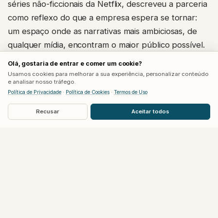
séries não-ficcionais da Netflix, descreveu a parceria
como reflexo do que a empresa espera se tornar:
um espaço onde as narrativas mais ambiciosas, de
qualquer mídia, encontram o maior público possível.
Olá, gostaria de entrar e comer um cookie?
A exibição acontece às 15h no horário do leste dos
Usamos cookies para melhorar a sua experiência, personalizar conteúdo
Estados Unidos (16h em Brasília), exclusiva para
e analisar nosso tráfego.
Política de Privacidade
·
Política de Cookies
·
Termos de Uso
assinantes da Netflix por seis horas, antes de chegar
gratuitamente ao YouTube oficial da Rockstar e ao
Recusar
Aceitar todos
site do jogo, às 21h no mesmo horário americano
(22h em Brasília).
Cautela é a palavra de ordem
sobre a duração