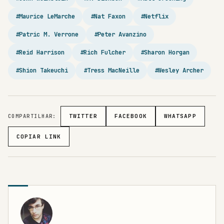
#Maurice LeMarche
#Nat Faxon
#Netflix
#Patric M. Verrone
#Peter Avanzino
#Reid Harrison
#Rich Fulcher
#Sharon Horgan
#Shion Takeuchi
#Tress MacNeille
#Wesley Archer
COMPARTILHAR:
TWITTER
FACEBOOK
WHATSAPP
COPIAR LINK