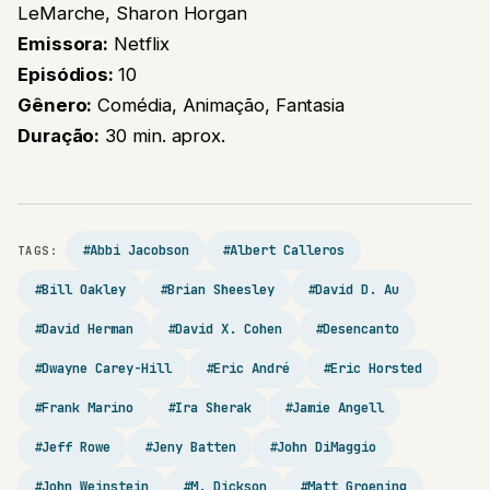
LeMarche, Sharon Horgan
Emissora:
Netflix
Episódios:
10
Gênero:
Comédia, Animação, Fantasia
Duração:
30 min. aprox.
#Abbi Jacobson
#Albert Calleros
TAGS:
#Bill Oakley
#Brian Sheesley
#David D. Au
#David Herman
#David X. Cohen
#Desencanto
#Dwayne Carey-Hill
#Eric André
#Eric Horsted
#Frank Marino
#Ira Sherak
#Jamie Angell
#Jeff Rowe
#Jeny Batten
#John DiMaggio
#John Weinstein
#M. Dickson
#Matt Groening