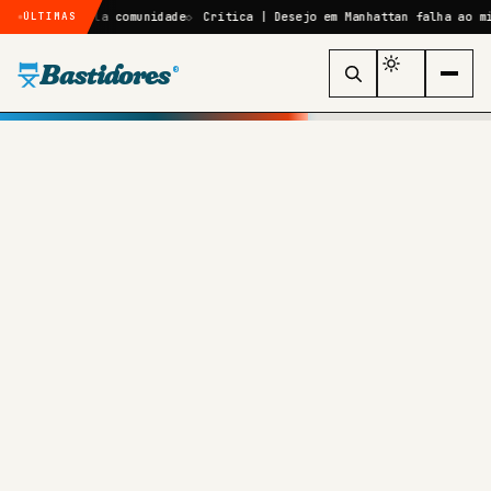
cula comunidade
Crítica | Desejo em Manhattan falha ao misturar crít
ÚLTIMAS
Bastidores
®