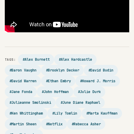
#Alex Burnett
#Alex Hardcastle
TAGS:
#Baron Vaughn
#Brooklyn Decker
#David Budin
#David Warren
#Ethan Embry
#Howard J. Morris
#Jane Fonda
#John Hoffman
#Julie Durk
#Julieanne Smolinski
#June Diane Raphael
#Ken Whittingham
#Lily Tomlin
#Marta Kauffman
#Martin Sheen
#Netflix
#Rebecca Asher