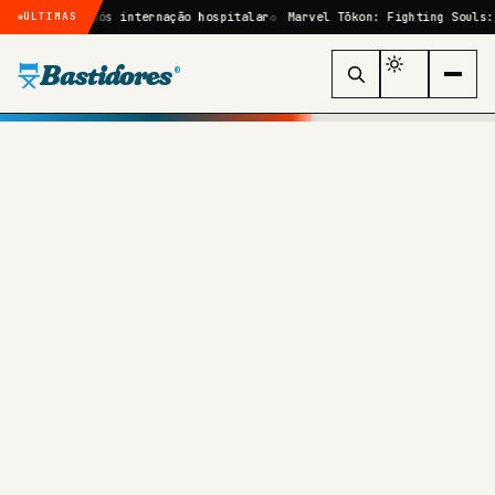
ia após internação hospitalar
Marvel Tōkon: Fighting Souls: quem são
ÚLTIMAS
Bastidores
®