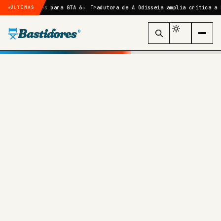
ses para GTA 6
Tradutora de A Odisseia amplia crítica a Nolan e gera
ÚLTIMAS
Bastidores
®