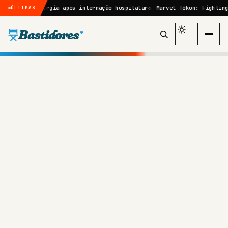
 cirurgia após internação hospitalar
Marvel Tōkon: Fighting Souls: q
ÚLTIMAS
Bastidores
®