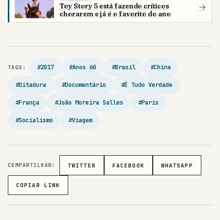
chorarem e já é o favorito do ano
#2017
#Anos 60
#Brasil
#China
TAGS:
#Ditadura
#Documentário
#É Tudo Verdade
#França
#João Moreira Salles
#Paris
#Socialismo
#Viagem
COMPARTILHAR:
TWITTER
FACEBOOK
WHATSAPP
COPIAR LINK