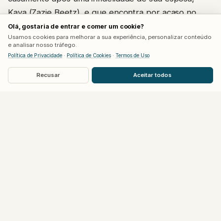
Kaya (Zazie Beetz), e que encontra por acaso no
metrô de Nova York com a provocativa e sensual
Olá, gostaria de entrar e comer um cookie?
Lula (Kate Mara). Lula rapidamente envolve Clay
Usamos cookies para melhorar a sua experiência, personalizar conteúdo
num jogo de manipulação psicológica e sexual que
e analisar nosso tráfego.
Política de Privacidade
·
Política de Cookies
·
Termos de Uso
culmina numa situação pública insustentável – tudo
numa mesma noite.
Recusar
Aceitar todos
O caráter alegórico do texto de Baraka acaba
pesando a maior parte do tempo e, ao apelar para a
convenção teatral convertida em aparente mistério