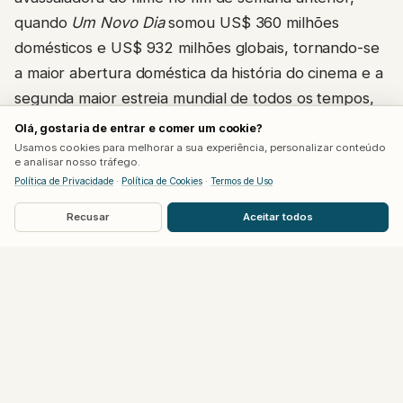
quando
Um Novo Dia
somou US$ 360 milhões
domésticos e US$ 932 milhões globais, tornando-se
a maior abertura doméstica da história do cinema e a
segunda maior estreia mundial de todos os tempos,
atrás apenas de
Ultimato
. O filme também já detinha
Olá, gostaria de entrar e comer um cookie?
o recorde de maior arrecadação de pré-estreias,
Usamos cookies para melhorar a sua experiência, personalizar conteúdo
e analisar nosso tráfego.
com US$ 72 milhões, e de maior dia de abertura da
Política de Privacidade
·
Política de Cookies
·
Termos de Uso
história, com US$ 169,8 milhões.
Recusar
Aceitar todos
Com esse impulso e a ausência de concorrência
forte nas próximas semanas, o filme deve alcançar
rapidamente a marca de US$ 2 bilhões, patamar
atingido até hoje por apenas sete filmes na história
do cinema.