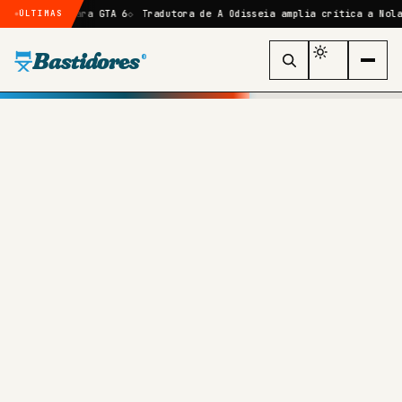
s para GTA 6
Tradutora de A Odisseia amplia crítica a Nolan e gera e
ÚLTIMAS
Bastidores
®