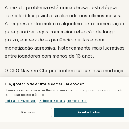
A raiz do problema está numa decisão estratégica
que a Roblox já vinha sinalizando nos últimos meses.
A empresa reformulou o algoritmo de recomendação
para priorizar jogos com maior retenção de longo
prazo, em vez de experiências curtas e com
monetização agressiva, historicamente mais lucrativas
entre jogadores com menos de 13 anos.
O CFO Naveen Chopra confirmou que essa mudança
foi a principal responsável pela desaceleração.
Olá, gostaria de entrar e comer um cookie?
Segundo ele, a monetização por hora ficou abaixo
Usamos cookies para melhorar a sua experiência, personalizar conteúdo
do previsto justamente no público infantil, à medida
e analisar nosso tráfego.
Política de Privacidade
·
Política de Cookies
·
Termos de Uso
que o algoritmo passou a dar menos espaço para
títulos virais de curta duração. Jogos como
Grow a
Recusar
Aceitar todos
Garden
e
Steal a Brainrot
, que impulsionaram as
reservas no verão de 2025, perderam força nesse