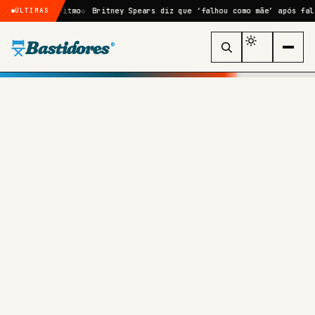
dar algoritmo
Britney Spears diz que ‘falhou como mãe’ após fala do 
ÚLTIMAS
Bastidores
®