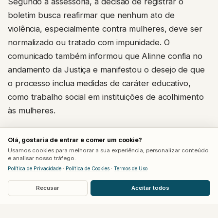
Segundo a assessoria, a decisão de registrar o
boletim busca reafirmar que nenhum ato de
violência, especialmente contra mulheres, deve ser
normalizado ou tratado com impunidade. O
comunicado também informou que Alinne confia no
andamento da Justiça e manifestou o desejo de que
o processo inclua medidas de caráter educativo,
como trabalho social em instituições de acolhimento
às mulheres.
A cantora ainda agradeceu, via nota, as
Olá, gostaria de entrar e comer um cookie?
manifestações de carinho e apoio recebidas desde a
Usamos cookies para melhorar a sua experiência, personalizar conteúdo
e analisar nosso tráfego.
repercussão do caso. O texto não menciona a
Política de Privacidade
·
Política de Cookies
·
Termos de Uso
identidade do agressor nem detalha em qual
delegacia o registro foi feito.
Recusar
Aceitar todos