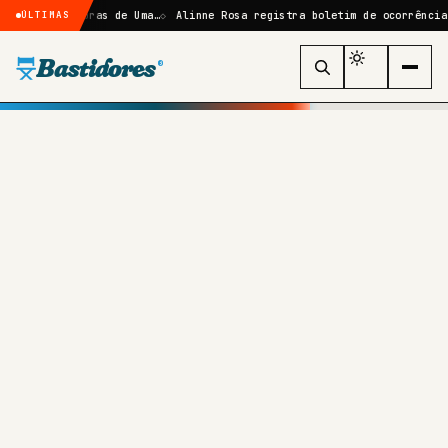
: Sombras de Uma…
Alinne Rosa registra boletim de ocorrência após ag
ÚLTIMAS
Bastidores
®