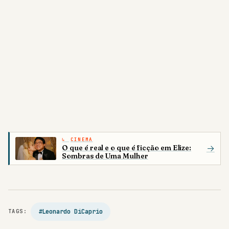
CINEMA
O que é real e o que é ficção em Elize:
→
Sombras de Uma Mulher
#Leonardo DiCaprio
TAGS: