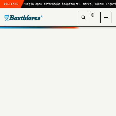
or cirurgia após internação hospitalar
Marvel Tōkon: Fighting Souls:
ÚLTIMAS
Bastidores
®