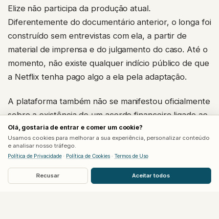
Elize não participa da produção atual.
Diferentemente do documentário anterior, o longa foi
construído sem entrevistas com ela, a partir de
material de imprensa e do julgamento do caso. Até o
momento, não existe qualquer indício público de que
a Netflix tenha pago algo a ela pela adaptação.
A plataforma também não se manifestou oficialmente
sobre a existência de um acordo financeiro ligado ao
filme. Consultada pela imprensa, a Netflix optou por
Olá, gostaria de entrar e comer um cookie?
Usamos cookies para melhorar a sua experiência, personalizar conteúdo
não comentar o assunto, o que é comum em
e analisar nosso tráfego.
produções baseadas em casos reais e ainda sensíveis
Política de Privacidade
·
Política de Cookies
·
Termos de Uso
do ponto de vista jurídico.
Recusar
Aceitar todos
Por que a lei brasileira dificulta esse tipo de
pagamento