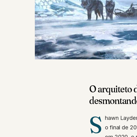
O arquiteto 
desmontand
S
hawn Layden
o final de 2
em 2020, o p