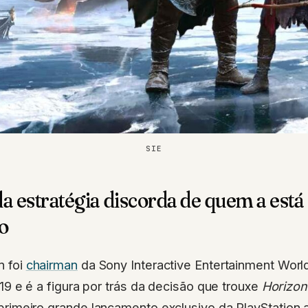
SIE
da estratégia discorda de quem a está
o
 foi
chairman
da Sony Interactive Entertainment Worl
019 e é a figura por trás da decisão que trouxe
Horizo
rimeiro grande lançamento exclusivo da PlayStation 