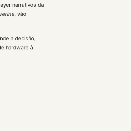
ayer narrativos da
verine
, vão
ende a decisão,
de hardware à