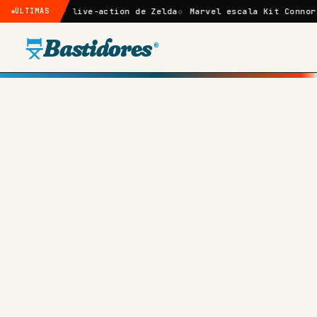
e live-action de Zelda
ÚLTIMAS
Marvel escala Kit Connor como Ciclop
Bastidores
®