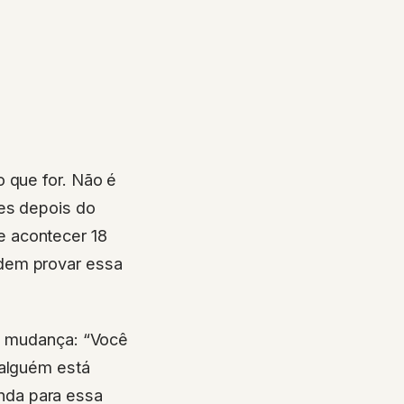
 que for. Não é
ses depois do
e acontecer 18
odem provar essa
 a mudança: “Você
 alguém está
nda para essa