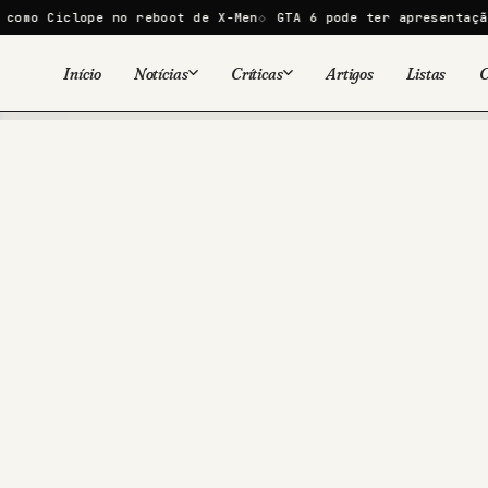
e no reboot de X-Men
GTA 6 pode ter apresentação de 30 minu
Início
Notícias
Críticas
Artigos
Listas
C
Viral
Cinema
Cinema
Games
Séries
TV
Games
Quadrinhos
Quadrinhos
Livros
Famosos
Livros
Tecnologia