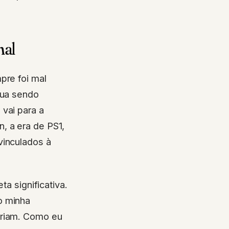
nal
pre foi mal
nua sendo
 vai para a
, a era de PS1,
vinculados à
ta significativa.
o minha
eriam. Como eu