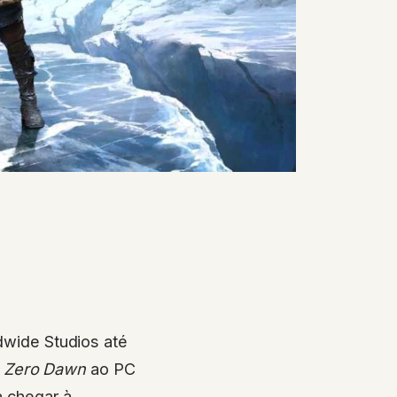
dwide Studios até
n Zero Dawn
ao PC
a chegar à