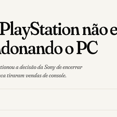
 PlayStation não 
andonando o PC
ionou a decisão da Sony de encerrar
ca tiraram vendas de console.