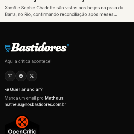
Xamã e Sophie Charlotte são vistos aos beijos na praia da
Barra, no Rio, confirmando reconciliação após meses
separados.
Bastidores
®
Aqui a crítica acontece!
📣 Quer anunciar?
Manda um email pro
Matheus
:
matheus@nosbastidores.com.br