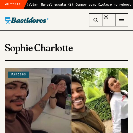
e-action de Zelda
Marvel escala Kit Connor como Ciclope no reboot de
ÚLTIMAS
Bastidores
®
Sophie Charlotte
FAMOSOS