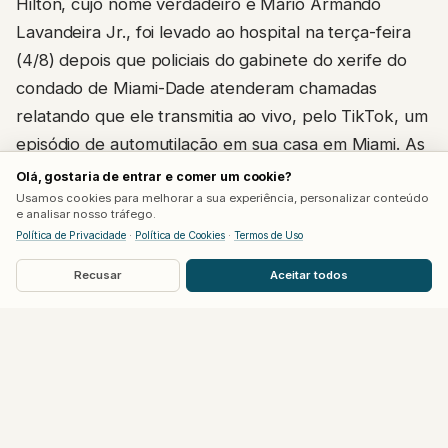
Hilton, cujo nome verdadeiro é Mario Armando
Lavandeira Jr., foi levado ao hospital na terça-feira
(4/8) depois que policiais do gabinete do xerife do
condado de Miami-Dade atenderam chamadas
relatando que ele transmitia ao vivo, pelo TikTok, um
episódio de automutilação em sua casa em Miami. As
autoridades confirmaram posteriormente que
Olá, gostaria de entrar e comer um cookie?
conseguiram resgatar a pessoa em segurança e
Usamos cookies para melhorar a sua experiência, personalizar conteúdo
e analisar nosso tráfego.
encaminhá-la para atendimento médico.
Política de Privacidade
·
Política de Cookies
·
Termos de Uso
Recusar
Aceitar todos
O TikTok afirmou, em nota à Deadline, que a
transmissão permaneceu no ar por 15 a 20 minutos
por um erro de moderação, apesar de o conteúdo já
ter sido sinalizado para remoção minutos após o
início. A plataforma disse ter acionado as autoridades
e, na sequência, desativado e banido a conta de
Hilton.