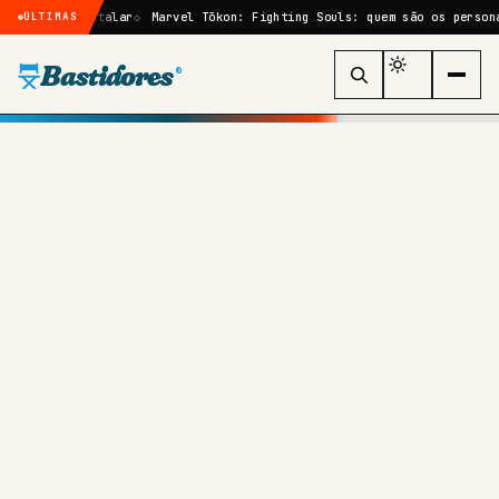
hospitalar
Marvel Tōkon: Fighting Souls: quem são os personagens mai
ÚLTIMAS
Bastidores
®