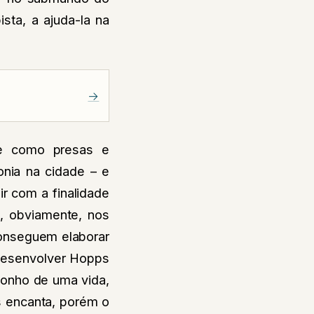
sta, a ajuda-la na
→
re como presas e
onia na cidade – e
ir com a finalidade
, obviamente, nos
conseguem elaborar
desenvolver Hopps
sonho de uma vida,
s encanta, porém o