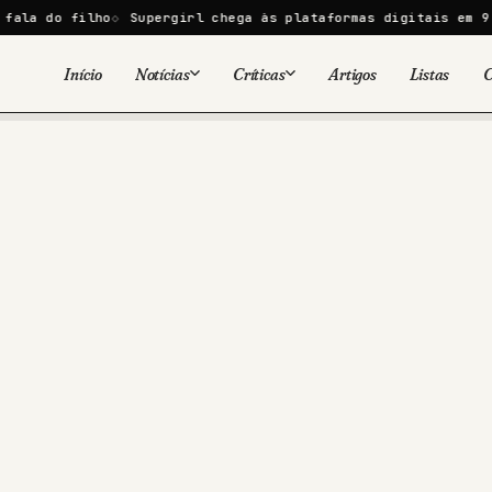
lho
Supergirl chega às plataformas digitais em 9 de agosto
Início
Notícias
Críticas
Artigos
Listas
C
Viral
Cinema
Cinema
Games
Séries
TV
Games
Quadrinhos
Quadrinhos
Livros
Famosos
Livros
Tecnologia