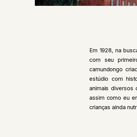
Em 1928, na busca
com seu primeir
camundongo criad
estúdio com hist
animais diversos
assim como eu era
crianças ainda nut