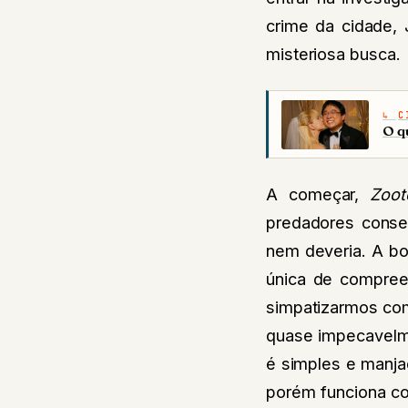
crime da cidade, 
misteriosa busca.
C
O q
A começar,
Zoot
predadores conseg
nem deveria. A boa
única de compree
simpatizarmos com
quase impecavelm
é simples e manja
porém funciona co