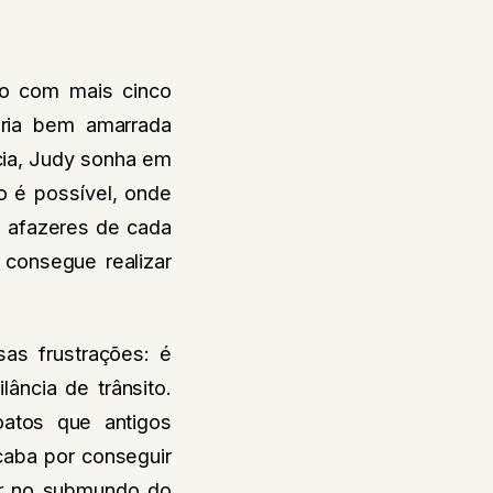
ro com mais cinco
ória bem amarrada
cia, Judy sonha em
do é possível, onde
 afazeres de cada
 consegue realizar
as frustrações: é
ância de trânsito.
atos que antigos
caba por conseguir
rar no submundo do