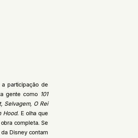
 a participação de
ita gente como
101
t, Selvagem, O Rei
n Hood
. E olha que
a obra completa. Se
s da Disney contam