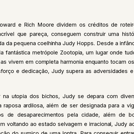
 Howard e Rich Moore dividem os créditos de rotei
ncrível que pareça, conseguem construir uma hist
da da pequena coelhinha Judy Hopps. Desde a infân
 da fantástica metrópole Zootopia, um lugar onde tu
sas vivem em completa harmonia enquanto tocam os
forço e dedicação, Judy supera as adversidades e
 na utopia dos bichos, Judy se depara com divers
raposa ardilosa, além de ser designada para a vigil
s de desaparecimentos pela cidade, além de bo
m voltando ao estado selvagem e irracional, Judy a
gação do sumiço de uma lontra. Para conseguir ent