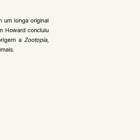
 um longa original
on Howard concluiu
 origem a
Zootopia
,
imais.