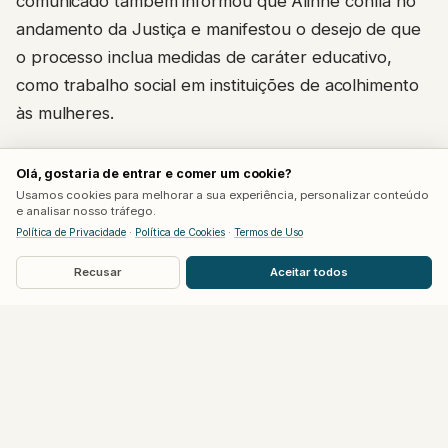
comunicado também informou que Alinne confia no
andamento da Justiça e manifestou o desejo de que
o processo inclua medidas de caráter educativo,
como trabalho social em instituições de acolhimento
às mulheres.
A cantora ainda agradeceu, via nota, as
Olá, gostaria de entrar e comer um cookie?
manifestações de carinho e apoio recebidas desde a
Usamos cookies para melhorar a sua experiência, personalizar conteúdo
e analisar nosso tráfego.
repercussão do caso. O texto não menciona a
Política de Privacidade
·
Política de Cookies
·
Termos de Uso
identidade do agressor nem detalha em qual
Recusar
Aceitar todos
delegacia o registro foi feito.
Cantora já havia se pronunciado sobre o
episódio
Dias após a agressão, Alinne já havia gravado um