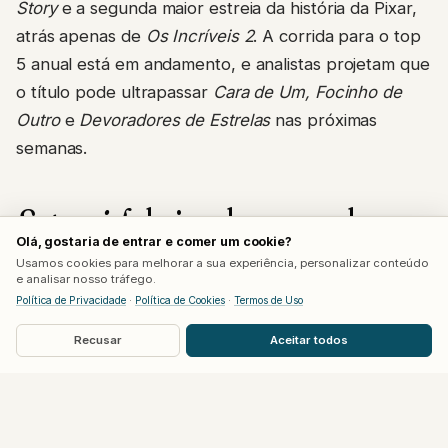
Story
e a segunda maior estreia da história da Pixar,
atrás apenas de
Os Incríveis 2
. A corrida para o top
5 anual está em andamento, e analistas projetam que
o título pode ultrapassar
Cara de Um, Focinho de
Outro
e
Devoradores de Estrelas
nas próximas
semanas.
Supergirl
abaixo do esperado, e a
Olá, gostaria de entrar e comer um cookie?
DC admitiu
Usamos cookies para melhorar a sua experiência, personalizar conteúdo
e analisar nosso tráfego.
Política de Privacidade
·
Política de Cookies
·
Termos de Uso
O segundo filme do DCU estreou com US$ 38
milhões domésticos e US$ 68 milhões globais, bem
Recusar
Aceitar todos
abaixo das projeções iniciais de US$ 50 a 55 milhões
na América do Norte. Peter Safran, co-presidente da
DC Studios, reconheceu o resultado ao New York