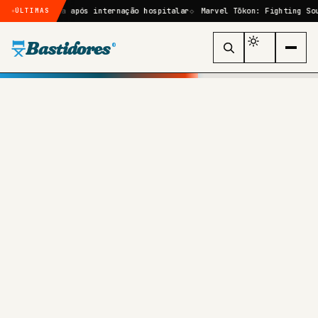
rurgia após internação hospitalar
Marvel Tōkon: Fighting Souls: quem
ÚLTIMAS
Bastidores
®