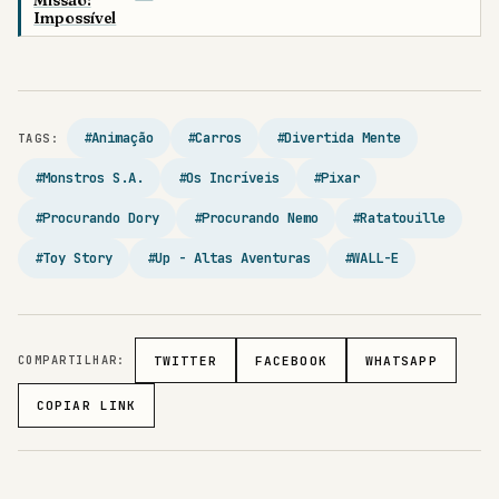
Impossível
#Animação
#Carros
#Divertida Mente
TAGS:
#Monstros S.A.
#Os Incríveis
#Pixar
#Procurando Dory
#Procurando Nemo
#Ratatouille
#Toy Story
#Up - Altas Aventuras
#WALL-E
COMPARTILHAR:
TWITTER
FACEBOOK
WHATSAPP
COPIAR LINK