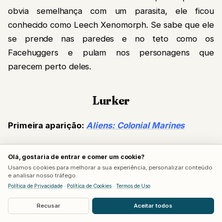
obvia semelhança com um parasita, ele ficou
conhecido como Leech Xenomorph. Se sabe que ele
se prende nas paredes e no teto como os
Facehuggers e pulam nos personagens que
parecem perto deles.
Lurker
Primeira aparição:
Aliens: Colonial Marines
Eles são muitos semelhantes aos drones, tanto no
Olá, gostaria de entrar e comer um cookie?
formato do corpo quanto na cabeça totalmente lisa.
Usamos cookies para melhorar a sua experiência, personalizar conteúdo
e analisar nosso tráfego.
Ao contrário dos Warriors que preferem combates
Política de Privacidade
·
Política de Cookies
·
Termos de Uso
diretos e em grupo, os Lurkers preferem manter
certa distância e espreitar na sombra, atacando
Recusar
Aceitar todos
apenas quando for o momento ideal.