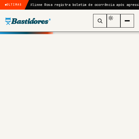
Uma…
Alinne Rosa registra boletim de ocorrência após agressão no For
ÚLTIMAS
Bastidores
®