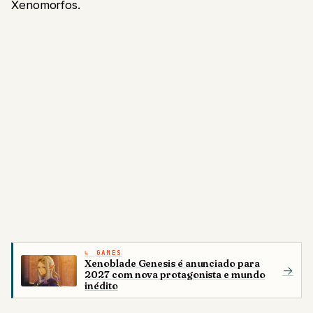
Xenomorfos.
GAMES
Xenoblade Genesis é anunciado para
→
2027 com nova protagonista e mundo
inédito