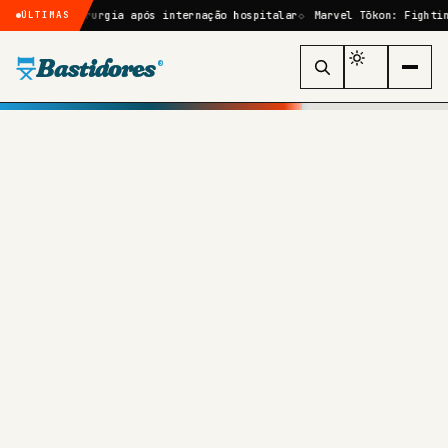
por cirurgia após internação hospitalar
Marvel Tōkon: Fighting Soul
ÚLTIMAS
Bastidores
®