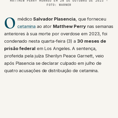
MATTHEW PERRY MORREU EM 28 DE OUTUBRO DE 2023 -
FOTO: WARNER
O
médico
Salvador Plasencia
, que forneceu
cetamina
ao ator
Matthew Perry
nas semanas
anteriores à sua morte por overdose em 2023, foi
condenado nesta quarta-feira (3) a
30 meses de
prisão federal
em Los Angeles. A sentença,
proferida pela juíza Sherilyn Peace Garnett, veio
após Plasencia se declarar culpado em julho de
quatro acusações de distribuição de cetamina.