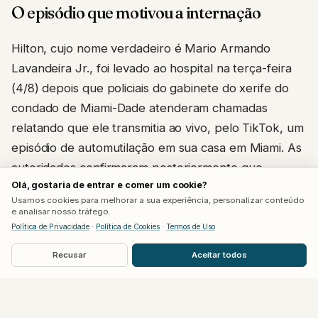
O episódio que motivou a internação
Hilton, cujo nome verdadeiro é Mario Armando
Lavandeira Jr., foi levado ao hospital na terça-feira
(4/8) depois que policiais do gabinete do xerife do
condado de Miami-Dade atenderam chamadas
relatando que ele transmitia ao vivo, pelo TikTok, um
episódio de automutilação em sua casa em Miami. As
autoridades confirmaram posteriormente que
Olá, gostaria de entrar e comer um cookie?
conseguiram resgatar a pessoa em segurança e
Usamos cookies para melhorar a sua experiência, personalizar conteúdo
encaminhá-la para atendimento médico.
e analisar nosso tráfego.
Política de Privacidade
·
Política de Cookies
·
Termos de Uso
O TikTok afirmou, em nota à Deadline, que a
Recusar
Aceitar todos
transmissão permaneceu no ar por 15 a 20 minutos
por um erro de moderação, apesar de o conteúdo já
ter sido sinalizado para remoção minutos após o