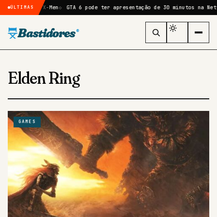
ot de X-Men
GTA 6 pode ter apresentação de 30 minutos na Netflix, es
ÚLTIMAS
Bastidores
®
Elden Ring
GAMES