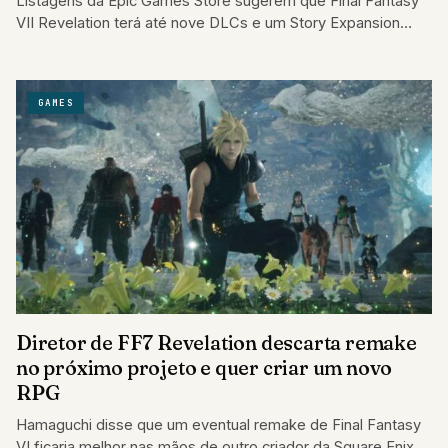
Listagens da Epic Games Store sugerem que Final Fantasy
VII Revelation terá até nove DLCs e um Story Expansion
Pass após o…
GAMES
Diretor de FF7 Revelation descarta remake
no próximo projeto e quer criar um novo
RPG
Hamaguchi disse que um eventual remake de Final Fantasy
VI ficaria melhor nas mãos de outro criador da Square Enix.