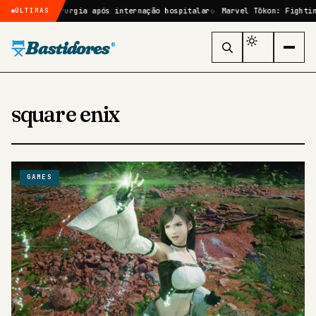
r cirurgia após internação hospitalar
Marvel Tōkon: Fighting Souls: 
ÚLTIMAS
Bastidores
®
square enix
GAMES