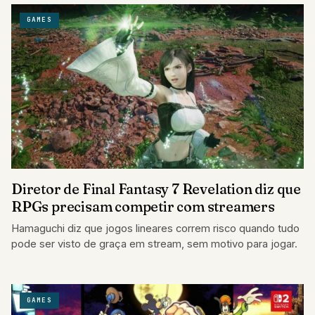
GAMES
Diretor de Final Fantasy 7 Revelation diz que
RPGs precisam competir com streamers
Hamaguchi diz que jogos lineares correm risco quando tudo
pode ser visto de graça em stream, sem motivo para jogar.
GAMES