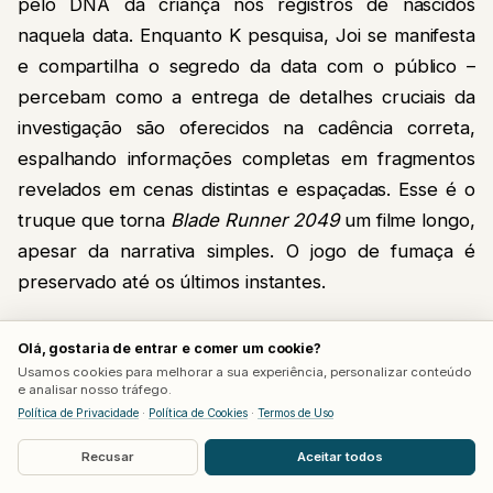
pelo DNA da criança nos registros de nascidos
naquela data. Enquanto K pesquisa, Joi se manifesta
e compartilha o segredo da data com o público –
percebam como a entrega de detalhes cruciais da
investigação são oferecidos na cadência correta,
espalhando informações completas em fragmentos
revelados em cenas distintas e espaçadas. Esse é o
truque que torna
Blade Runner 2049
um filme longo,
apesar da narrativa simples. O jogo de fumaça é
preservado até os últimos instantes.
CAPA
Olá, gostaria de entrar e comer um cookie?
Review | Splatoon Raiders é o desvio
→
Usamos cookies para melhorar a sua experiência, personalizar conteúdo
mais ousado (e mais acertado) que a
e analisar nosso tráfego.
Nintendo já deu com a franquia
Política de Privacidade
·
Política de Cookies
·
Termos de Uso
Porém, além da revelação da data no brinquedo,
Recusar
Aceitar todos
novamente temos outro dialogo cirúrgico. Joi diz que