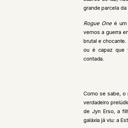
grande parcela da tr
Rogue One
é um 
vemos a guerra en
brutal e chocante.
ou é capaz que 
contada.
Como se sabe, o r
verdadeiro prelúd
de Jyn Erso, a fi
galáxia já viu: a Es