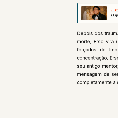
C
O q
Depois dos trauma
morte, Erso vira 
forçados do Imp
concentração, Ers
seu antigo mentor
mensagem de seu p
completamente a 