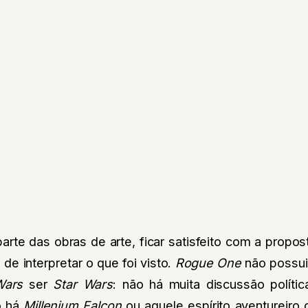
te das obras de arte, ficar satisfeito com a propos
e interpretar o que foi visto.
Rogue One
não possui
Wars
ser
Star Wars
: não há muita discussão polític
o há
Millenium Falcon
ou aquele espírito aventureiro 