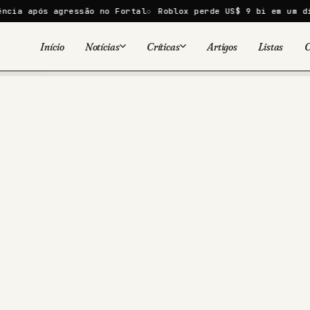
 agressão no Fortal
Roblox perde US$ 9 bi em um dia após mu
Início
Notícias
Críticas
Artigos
Listas
C
Viral
Cinema
Cinema
Games
Séries
TV
Games
Quadrinhos
Quadrinhos
Livros
Famosos
Livros
Tecnologia