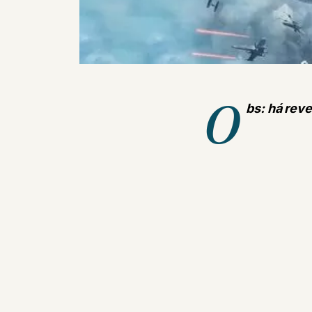
O
bs: há reve