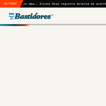
ras de Uma…
ÚLTIMAS
Alinne Rosa registra boletim de ocorrência após
Bastidores
®