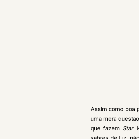
Assim como boa par
uma mera questão d
que fazem
Star 
sabres de luz, nã