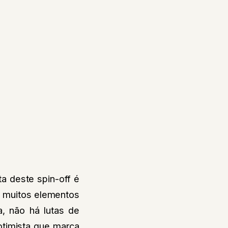
ta deste spin-off é
 muitos elementos
a, não há lutas de
otimista que marca